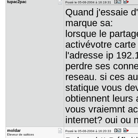
tupac2pac
Posté le 05-08-2004 à 16:19:31
Quand j'essaie d'
marque sa:
lorsque le partag
activévotre carte
l'adresse ip 192.
perdre ses conne
reseau. si ces au
statique vous devr
obtiennent leurs
vous vraiemnt ac
internet? oui ou 
moldar
Posté le 05-08-2004 à 16:20:33
Eleveur de saltices