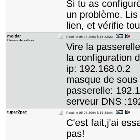
Si tu as configur
un problème. Lis 
lien, et vérifie to
moldar
Posté le 05-08-2004 à 15:32:23
Eleveur de saltices
Vire la passerell
la configuration 
ip: 192.168.0.2
masque de sous 
passerelle: 192
serveur DNS :19
tupac2pac
Posté le 05-08-2004 à 15:34:44
C'est fait,j'ai es
pas!