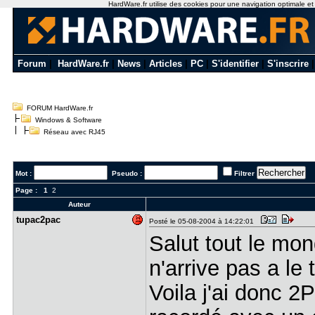
HardWare.fr utilise des cookies pour une navigation optimale et de
Forum
|
HardWare.fr
|
News
|
Articles
|
PC
|
S'identifier
|
S'inscrire
FORUM HardWare.fr
Windows & Software
Réseau avec RJ45
Mot :
Pseudo :
Filtrer
Page :
1
2
Auteur
tupac2pac
Posté le 05-08-2004 à 14:22:01
Salut tout le mon
n'arrive pas a le 
Voila j'ai donc 