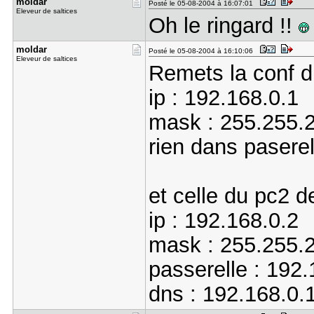
moldar
Posté le 05-08-2004 à 16:07:01
Eleveur de saltices
Oh le ringard !!
moldar
Posté le 05-08-2004 à 16:10:06
Eleveur de saltices
Remets la conf 
ip : 192.168.0.1
mask : 255.255.
rien dans paserel
et celle du pc2 
ip : 192.168.0.2
mask : 255.255.
passerelle : 192.
dns : 192.168.0.