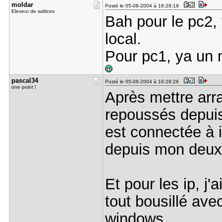
moldar
Posté le 05-08-2004 à 16:28:19
Eleveur de saltices
Bah pour le pc2
local.
Pour pc1, ya un 
pascal34
Posté le 05-08-2004 à 16:28:26
one point !
Après mettre arr
repoussés depuis,
est connectée à i
depuis mon deu
Et pour les ip, j'
tout bousillé ave
windows