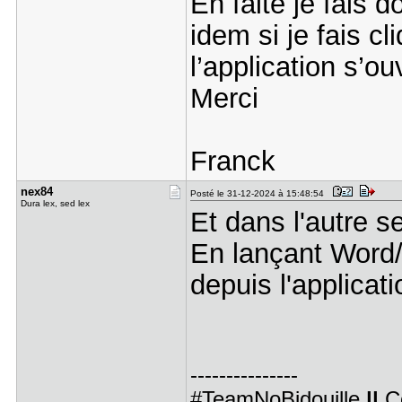
En faite je fais 
idem si je fais cl
l’application s’ou
Merci
Franck
nex84
Posté le 31-12-2024 à 15:48:54
Dura lex, sed lex
Et dans l'autre s
En lançant Word/E
depuis l'applicati
---------------
#TeamNoBidouille
||
C