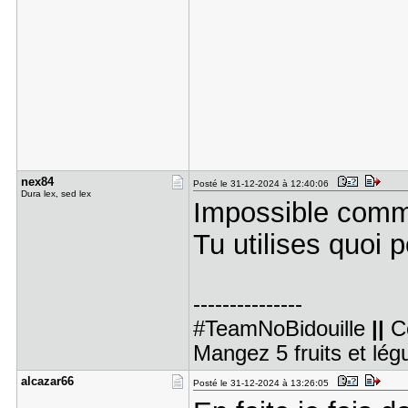
nex84
Posté le 31-12-2024 à 12:40:06
Dura lex, sed lex
Impossible com
Tu utilises quoi p
---------------
#TeamNoBidouille
||
C
Mangez 5 fruits et lé
alcazar66
Posté le 31-12-2024 à 13:26:05