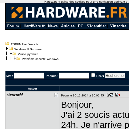
HardWare.fr utilise des cookies pour une navigation optimale et de
Forum
|
HardWare.fr
|
News
|
Articles
|
PC
|
S'identifier
|
S'inscrire
FORUM HardWare.fr
Windows & Software
Virus/Spywares
Problème sécurité Windows
Mot :
Pseudo :
Filtrer
Auteur
alcazar66
Posté le 30-12-2024 à 16:02:45
Bonjour,
J'ai 2 soucis act
24h. Je n'arrive p