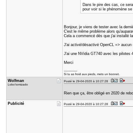
Dans le pire des cas, ce serai
pour voir si le phénomène se p
Bonjour, je viens de tester avec la derni
C'est le même problème alors qu'auparav
Cela a commencé dès que j'ai installé la
J'ai activé/désactivé OpenCL => aucu
J'ai une NVidia GT740 avec les pilotes 44
Merci
---------------
Si tu as froid aux pieds, mets un bonnet.
Wolfman
Posté le 29-04-2020 à 10:27:28
Lobo'tomizado
Rien que ça, être obligé en 2020 de reboo
Publicité
Posté le 29-04-2020 à 10:27:28