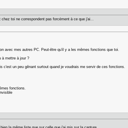
t chez toi ne correspondent pas forcément à ce que j'ai...
son avec mes autres PC. Peut-être qu'il y a les mêmes fonctions que toi.
u à mettre à jour ?
s c'est un peu gênant surtout quand je voudrais me servir de ces fonctions.
mêmes fonctions.
nvisible
i bien la même liste que sur celle que j'ai mis sur la capture.