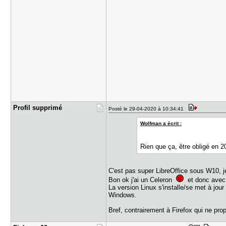
Profil sup​primé
Posté le 29-04-2020 à 10:34:41
Wolfman a écrit :
Rien que ça, être obligé en 20
C'est pas super LibreOffice sous W10, je
Bon ok j'ai un Celeron
et donc avec 
La version Linux s'installe/se met à jou
Windows.
Bref, contrairement à Firefox qui ne prop