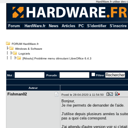
HardWare.fr utilise des c
Forum
|
HardWare.fr
|
News
|
Articles
|
PC
|
S'identifier
|
S'inscrire
FORUM HardWare.fr
Windows & Software
Logiciels
[Résolu] Problème menu déroulant LibreOffice 6.4.3
Mot :
Pseudo :
Filtrer
Auteur
Fishman02
Posté le 28-04-2020 à 11:54:50
Bonjour,
Je me permets de demander de l'aide.
J'utilise depuis plusieurs années la suit
pas a quoi cela correspond.
J'ai attendu d'autre version voir si c'etai