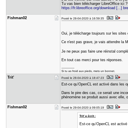
Tu vas bien télécharger LibreOffice ici ?
https://fr.libreoffice.org/download [...] br
Fishman02
Posté le 28-04-2020 à 16:59:35
Oui, je télécharge toujours sur les sites o
Ce n'est pas grave, je vais attendre la
Je ne peux pas faire une réinstal compl
En tout cas merci pour tes réponses.
---------------
Si tu as froid aux pieds, mets un bonnet.
Trit'
Posté le 28-04-2020 à 18:47:23
Est-ce qu’OpenCL est activé dans les op
Dans le pire des cas, ce serait une incom
phénomène se produit aussi avec elle, on 
Fishman02
Posté le 29-04-2020 à 09:05:19
Trit' a écrit :
Est-ce qu’OpenCL est activé 