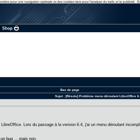
ookies pour une navigation optimale et des cookies tiers pour l'analyse du trafic et la publicité
E
|
Shop
Bas de page
Sujet :
[Résolu] Problème menu déroulant LibreOffice 6
e LibreOffice. Lors du passage à la version 6.4, j'ai un menu déroulant incomple
t un bug ... mais non.