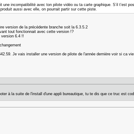
t une incompatibilité avec ton pilote vidéo ou ta carte graphique. S’il t’est p
roduit aussi avec elle, on pourrait partir sur cette piste.
ère version de la précédente branche soit la 6.3.5.2
ant tout fonctionnait avec cette version !?
 version 6.4 !!
n changement
2.59. Je vais installer une version de pilote de l'année dernière voir si ca vie
ter à la suite de l'install d'une appli bureautique, tu te dis que ce truc est c