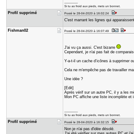
---------------
Si tu as froid aux pieds, mets un bonnet.
Profil sup​primé
Posté le 28-04-2020 à 16:02:24
C'est marrant les lignes qui apparaissen
Fishman02
Posté le 28-04-2020 à 16:07:49
J'ai vu ça aussi. C'est bizarre
Cependant, je n'ai pas fait de comparai
Y-a-t-il un cache d’icônes à supprimer o
Cela ne m'empêche pas de travailler mai
Une idée ?
[Edit]
Après vérif sur un autre PC, il y a les 
Mon PC affiche une liste incomplète et i
---------------
Si tu as froid aux pieds, mets un bonnet.
Profil sup​primé
Posté le 28-04-2020 à 16:32:15
Non je n'ai pas d'idée désolé.
J'ai été vérifier sur mes autres PC et j'a