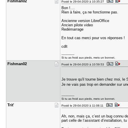
Fishman02
Posté le 29-04-2020 à 10:35:27
Bon !....
Rien à faire, ça ne fonctionne pas.
Ancienne version LibreOffice
Ancien pilote video
Redémarrage
En tout cas merci pour vos réponses !
cdlt
---------------
Si tu as froid aux pieds, mets un bonnet.
Fishman02
Posté le 29-04-2020 à 10:59:53
Je trouve qu'il tourne bien chez moi, le
Je ne vais pas trop en demander sur un
---------------
Si tu as froid aux pieds, mets un bonnet.
Trit'
Posté le 29-04-2020 à 11:08:11
Ah, non, mais ça, c’est un bug connu de l
part celle de l’assistant d’installation