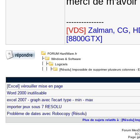
merci de m'avoir
---------------
[VDS]
Zalman, CG, HD
[8800GTX]
FORUM HardWare.fr
Windows & Software
Logiciels
[Résolu] Impossible de supprimer plusieurs colonnes - 
[Excel] vérouiller mise en page
Word 2000 inutilisable
excel 2007 - graph avec l'ecart type - min - max
importer jeux sous 7 RESOLU
Problème de dates avec Robocopy (Résolu)
Plus de sujets relatifs à : [Résolu] 
Forum MesDi
(c)
Page gé