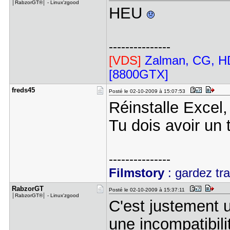
│RabzorGT®│ - Linux'zgood
HEU
---------------
[VDS]
Zalman, CG, HD
[8800GTX]
freds45
Posté le 02-10-2009 à 15:07:53
Réinstalle Excel
Tu dois avoir un 
---------------
Filmstory
: gardez tr
RabzorGT
Posté le 02-10-2009 à 15:37:11
│RabzorGT®│ - Linux'zgood
C'est justement un
une incompatibili