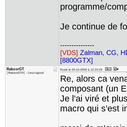
programme/compos
Je continue de fo
---------------
[VDS]
Zalman, CG, HD
[8800GTX]
RabzorGT
Posté le 05-10-2009 à 12:23:29
│RabzorGT®│ - Linux'zgood
Re, alors ca vena
composant (un E
Je l'ai viré et pl
macro qui s'est 