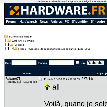
HardWare.fr utilise des cookies pour une navigation optimale et de
Forum
|
HardWare.fr
|
News
|
Articles
|
PC
|
S'identifier
|
S'inscrire
FORUM HardWare.fr
Windows & Software
Logiciels
[Résolu] Impossible de supprimer plusieurs colonnes - Excel 2000
Mot :
Pseudo :
Filtrer
Auteur
Sujet :
[
RabzorGT
Posté le 02-10-2009 à 12:51:35
│RabzorGT®│ - Linux'zgood
all
Voilà, quand je se