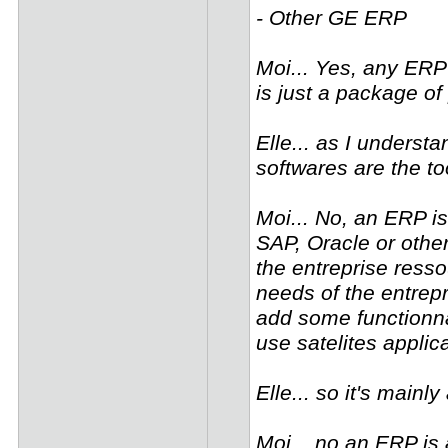
- Other GE ERP
Moi... Yes, any ERP
is just a package o
Elle... as I underst
softwares are the too
Moi... No, an ERP i
SAP, Oracle or other
the entreprise resso
needs of the entrepr
add some functionnal
use satelites applic
Elle... so it's mainl
Moi... no an ERP is