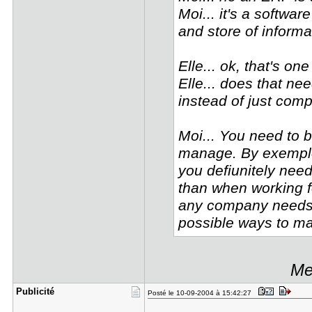
Moi... it's a softwa
and store of informa
Elle... ok, that's on
Elle... does that ne
instead of just com
Moi... You need to b
manage. By exemple,
you defiunitely need
than when working f
any company needs, 
possible ways to ma
Me
Publicité
Posté le 10-09-2004 à 15:42:27