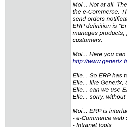
Moi... Not at all. T
the e-Commerce. Th
send orders notific
ERP definition is "
manages products, p
customers.
Moi... Here you can 
http://www.generix.f
Elle... So ERP has 
Elle... like Generix
Elle... can we use 
Elle... sorry, without
Moi... ERP is interf
- e-Commerce web s
- Intranet tools