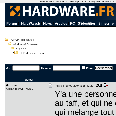
HardWare.fr utilise des cookies pour une navigation optimale et de
Forum
|
HardWare.fr
|
News
|
Articles
|
PC
|
S'identifier
|
S'inscrire
FORUM HardWare.fr
Windows & Software
Logiciels
ERP, définition, help...
Mot :
Pseudo :
Filtrer
Auteur
Arjuna
Posté le 10-09-2004 à 15:42:27
Aircraft Ident.: F-MBSD
Y'a une personne
au taff, et qui n
qui mélange tout 