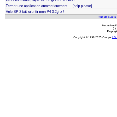
Windows media player est un glouton !! help !
Fermer une application automatiquement ... [help please]
Help SP-2 fait ralentir mon P4 3.2ghz !
Plus de sujets r
Forum MesDi
(c)
Page gé
Copyright © 1997-2025 Groupe
LD