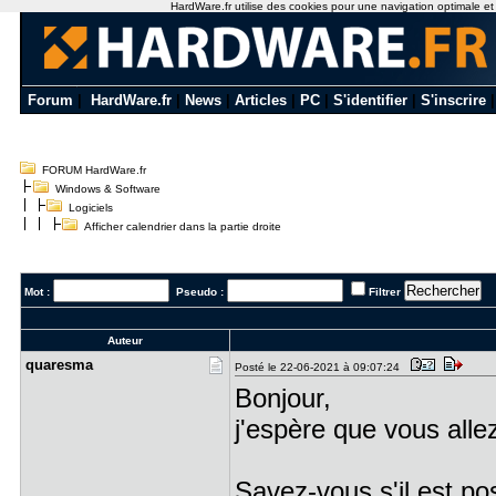
HardWare.fr utilise des cookies pour une navigation optimale et de
Forum
|
HardWare.fr
|
News
|
Articles
|
PC
|
S'identifier
|
S'inscrire
FORUM HardWare.fr
Windows & Software
Logiciels
Afficher calendrier dans la partie droite
Mot :
Pseudo :
Filtrer
Auteur
quaresma
Posté le 22-06-2021 à 09:07:24
Bonjour,
j'espère que vous allez
Savez-vous s'il est pos