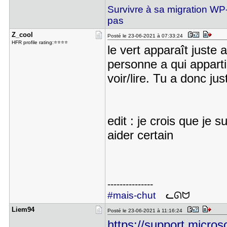
Survivre à sa migration WP
pas
Z_cool
Posté le 23-06-2021 à 07:33:24
HFR profile rating:⭐⭐⭐⭐
le vert apparaît juste 
personne a qui apparti
voir/lire. Tu a donc j
edit : je crois que je s
aider certain
---------------
#mais-chut
ᓚᘏᗢ
Liem94
Posté le 23-06-2021 à 11:16:24
https://support.microso