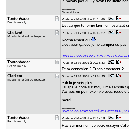
je savais pas qu'il y avait une limite non
---------------
Daladahihou!!!
TontonVade​r
Posté le 21-07-2001 à 15:16:46
Fear is my ally...
Est ce que tu ferme bien ton resultset une
Clarkent
Posté le 21-07-2001 à 15:32:27
Musclor le shérif de l'espace
Normalement oui
.
c'est pour ça que je ne comprends pas.
---------------
"PAR LE POUVOIR DU CRÂNE ANCESTRAL, JE 
TontonVade​r
Posté le 22-07-2001 à 00:58:33
Fear is my ally...
Et ta connexion ? Et ton statement ?
Clarkent
Posté le 22-07-2001 à 03:04:45
Musclor le shérif de l'espace
euh la je sais plus.
j'ai aps le code sur moi, il me semblait q
t'as pas un petit exemple avec requète e
merci.
---------------
"PAR LE POUVOIR DU CRÂNE ANCESTRAL, JE 
TontonVade​r
Posté le 22-07-2001 à 13:27:58
Fear is my ally...
Pas sur moi non. Je peux essayer d'aller