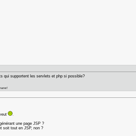
qui supportent les servlets et php si possible?
anane!
 veut
.
t générant une page JSP ?
let soit tout en JSP, non ?