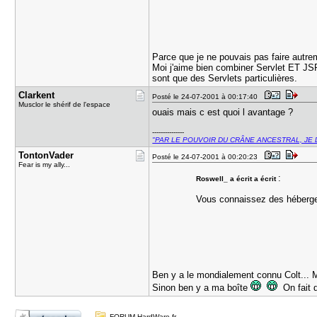
Parce que je ne pouvais pas faire autr
Moi j'aime bien combiner Servlet ET JSP. 
sont que des Servlets particulières.
Clarkent
Posté le 24-07-2001 à 00:17:40
Musclor le shérif de l'espace
ouais mais c est quoi l avantage ?
---------------
"PAR LE POUVOIR DU CRÂNE ANCESTRAL, JE 
TontonVade​r
Posté le 24-07-2001 à 00:20:23
Fear is my ally...
:
Roswell_ a écrit a écrit
Vous connaissez des hébergeu
Ben y a le mondialement connu Colt... M
Sinon ben y a ma boîte
On fait d
FORUM HardWare.fr