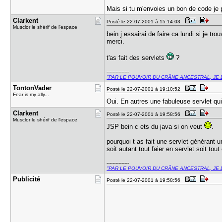
Mais si tu m'envoies un bon de code je
Clarkent
Posté le 22-07-2001 à 15:14:03
Musclor le shérif de l'espace
bein j essairai de faire ca lundi si je t
merci.
t'as fait des servlets
?
---------------
"PAR LE POUVOIR DU CRÂNE ANCESTRAL, JE 
TontonVade​r
Posté le 22-07-2001 à 19:10:52
Fear is my ally...
Oui. En autres une fabuleuse servlet qu
Clarkent
Posté le 22-07-2001 à 19:58:56
Musclor le shérif de l'espace
JSP bein c ets du java si on veut
.
pourquoi t as fait une servlet générant
soit autant tout faier en servlet soit tou
---------------
"PAR LE POUVOIR DU CRÂNE ANCESTRAL, JE 
Publicité
Posté le 22-07-2001 à 19:58:56