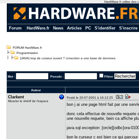
HardWare.fr utilise des c
Forum
|
HardWare.fr
|
News
|
Articles
|
PC
|
S'identifier
|
S'inscrire
FORUM HardWare.fr
Programmation
[JAVA] trop de curseur ouvert ? cnnection a une base de donnees
Mot :
Pseudo :
Filtrer
Auteur
Clarkent
Posté le 20-07-2001 à 16:12:25
Musclor le shérif de l'espace
bon j ai une page html fait par une servl
donc cela effectue de nouvelle requete 
une nouvelle requete, bein ca affiche plu
java.sql.exception: [orcle][odbc]ora-01
bon le curseur c est bien ce qui parcour 