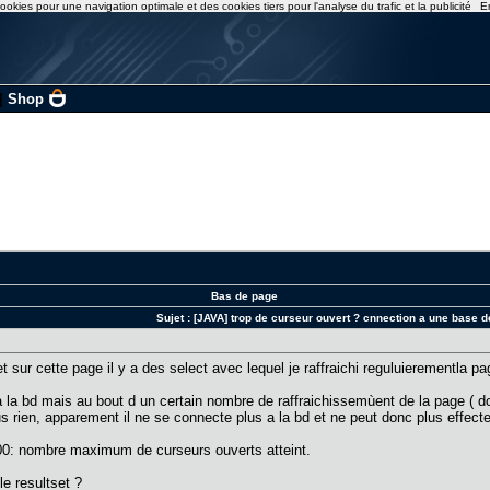
ookies pour une navigation optimale et des cookies tiers pour l'analyse du trafic et la publicité
E
|
Shop
Bas de page
Sujet :
[JAVA] trop de curseur ouvert ? cnnection a une base 
et sur cette page il y a des select avec lequel je raffraichi reguluierementla 
a la bd mais au bout d un certain nombre de raffraichissemùent de la page ( 
s rien, apparement il ne se connecte plus a la bd et ne peut donc plus effecteu
000: nombre maximum de curseurs ouverts atteint.
le resultset ?