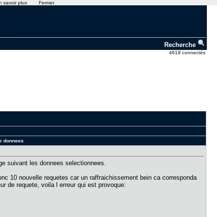
n savoir plus
Fermer
Recherche
4619 connectés
de donnees
page suivant les donnees selectionnees.
donc 10 nouvelle requetes car un raffraichissement bein ca corresponda
r de requete, voila l erreur qui est provoque: