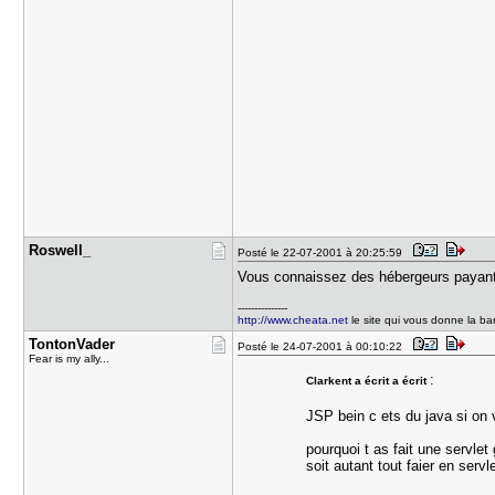
Roswell_
Posté le 22-07-2001 à 20:25:59
Vous connaissez des hébergeurs payants 
---------------
http://www.cheata.net
le site qui vous donne la b
TontonVade​r
Posté le 24-07-2001 à 00:10:22
Fear is my ally...
:
Clarkent a écrit a écrit
JSP bein c ets du java si on
pourquoi t as fait une servle
soit autant tout faier en serv