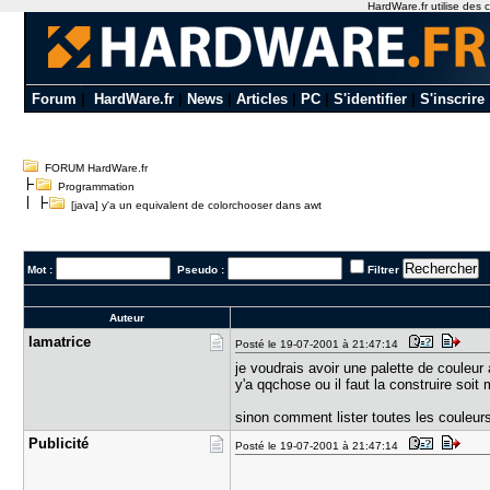
HardWare.fr utilise des c
Forum
|
HardWare.fr
|
News
|
Articles
|
PC
|
S'identifier
|
S'inscrire
FORUM HardWare.fr
Programmation
[java] y'a un equivalent de colorchooser dans awt
Mot :
Pseudo :
Filtrer
Auteur
lamatrice
Posté le 19-07-2001 à 21:47:14
je voudrais avoir une palette de couleur
y'a qqchose ou il faut la construire soi
sinon comment lister toutes les couleur
Publicité
Posté le 19-07-2001 à 21:47:14