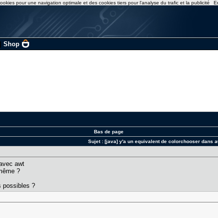
ookies pour une navigation optimale et des cookies tiers pour l'analyse du trafic et la publicité
E
|
Shop
Bas de page
Sujet :
[java] y'a un equivalent de colorchooser dans 
 avec awt
t même ?
s possibles ?