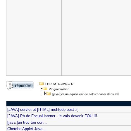
FORUM HardWare.fr
Programmation
[java] y'a un equivalent de colorchooser dans awt
[JAVA] servlet et [HTML] mehtode post :(.
[JAVA] Pb de FocusListener : je vais devenir FOU !!!
[java ]un truc ton con...
Cherche Applet Java....