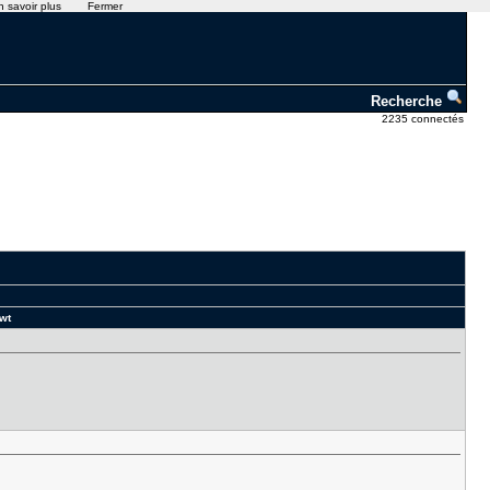
n savoir plus
Fermer
Recherche
2235 connectés
awt