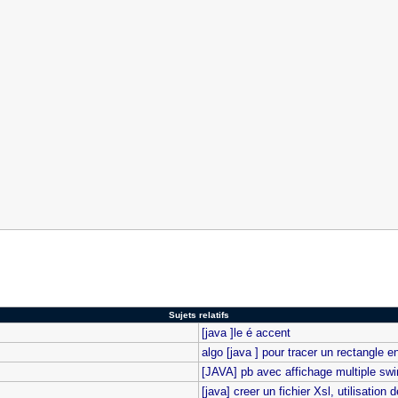
Sujets relatifs
[java ]le é accent
algo [java ] pour tracer un rectangle en
[JAVA] pb avec affichage multiple sw
[java] creer un fichier Xsl, utilisati