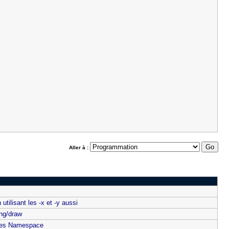
Aller à :
 utilisant les -x et -y aussi
ing/draw
on des Namespace