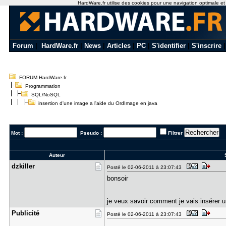
HardWare.fr utilise des cookies pour une navigation optimale et de
Forum
|
HardWare.fr
|
News
|
Articles
|
PC
|
S'identifier
|
S'inscrire
FORUM HardWare.fr
Programmation
SQL/NoSQL
insertion d'une image a l'aide du OrdImage en java
Mot :
Pseudo :
Filtrer
Auteur
S
dzkiller
Posté le 02-06-2011 à 23:07:43
bonsoir
je veux savoir comment je vais insérer 
Publicité
Posté le 02-06-2011 à 23:07:43