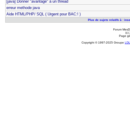
[java] Donner "avantage" à un thread
erreur methode java
Aide HTML/PHP/ SQL ( Urgent pour BAC:! )
Plus de sujets relatifs à : in
Forum MesDi
(c)
Page gé
Copyright © 1997-2025 Groupe
LD