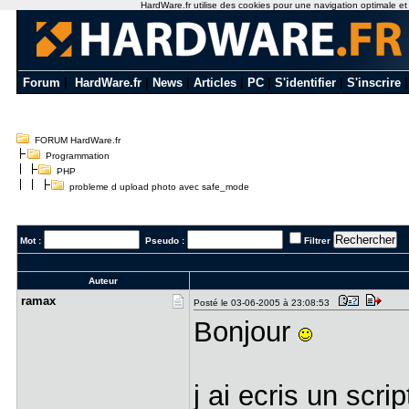
HardWare.fr utilise des cookies pour une navigation optimale et de
Forum
|
HardWare.fr
|
News
|
Articles
|
PC
|
S'identifier
|
S'inscrire
FORUM HardWare.fr
Programmation
PHP
probleme d upload photo avec safe_mode
Mot :
Pseudo :
Filtrer
Auteur
ramax
Posté le 03-06-2005 à 23:08:53
Bonjour
j ai ecris un scri