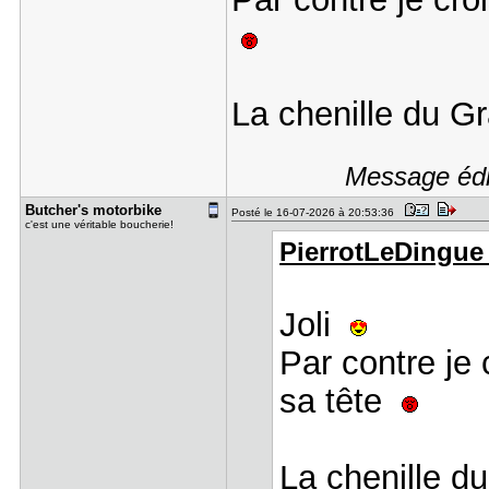
La chenille du Gr
Message édi
Butcher's ​motorbike
Posté le 16-07-2026 à 20:53:36
c'est une véritable boucherie!
PierrotLeDingue a
Joli
Par contre je 
sa tête
La chenille d