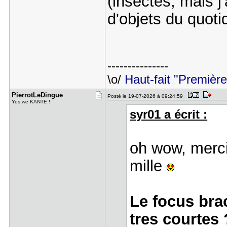
(insectes, mais j
d'objets du quot
---------------
\o/
Haut-fait "Premièr
PierrotLeD​ingue
Posté le 19-07-2026 à 09:24:59
Yes we KANTE !
syr01 a écrit :
oh wow, merci
mille
Le focus bra
tres courtes