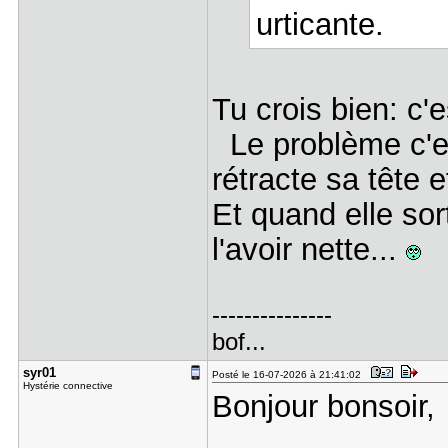
urticante.
Tu crois bien: c'e
Le problème c'es
rétracte sa tête 
Et quand elle sor
l'avoir nette...
---------------
bof...
syr01
Posté le 16-07-2026 à 21:41:02
Hystérie connective
Bonjour bonsoir,