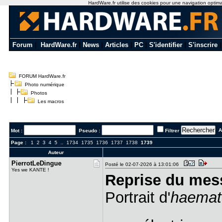
HardWare.fr utilise des cookies pour une navigation optimale
Forum
|
HardWare.fr
|
News
|
Articles
|
PC
|
S'identifier
|
S'inscrire
FORUM HardWare.fr
Photo numérique
Photos
Les macros
Al
Mot :
Pseudo :
Filtrer
Page :
1
2
3
4
5
..
1734
1735
1736
1737
1738
1739
Auteur
PierrotLeD​ingue
Posté le 02-07-2026 à 13:01:06
Yes we KANTE !
Reprise du mes
Portrait d'
haemato