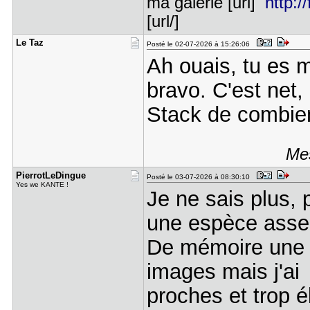
ma galerie [url]
http:/
[url/]
Le Taz
Posté le 02-07-2026 à 15:26:06
Ah ouais, tu es m
bravo. C'est net
Stack de combie
Mes
PierrotLeD​ingue
Posté le 03-07-2026 à 08:30:10
Yes we KANTE !
Je ne sais plus, 
une espèce asse
De mémoire une pe
images mais j'ai
proches et trop é