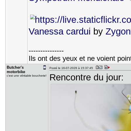
Vanessa cardui
by
Zygon
---------------
Ils ont des yeux et ne voient poin
Butcher's ​
Posté le 16-07-2026 à 15:37:45
motorbike
Rencontre du jour:
c'est une véritable boucherie!