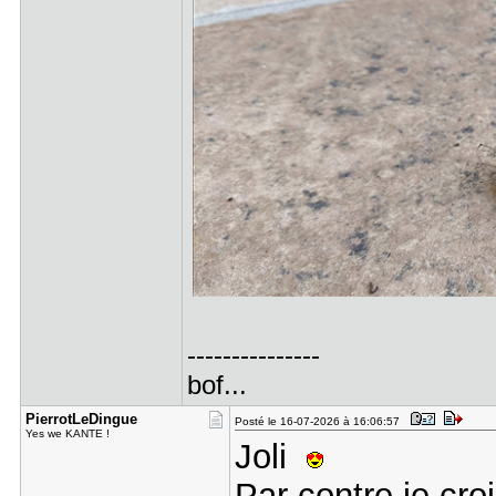
---------------
bof...
PierrotLeD​ingue
Posté le 16-07-2026 à 16:06:57
Yes we KANTE !
Joli
Par contre je cro