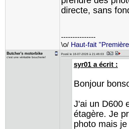
prendre des phot
directe, sans fo
---------------
\o/
Haut-fait "Premièr
Butcher's ​motorbike
Posté le 16-07-2026 à 21:46:03
c'est une véritable boucherie!
syr01 a écrit :
Bonjour bonso
J'ai un D600 
étagère. Je p
photo mais je