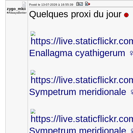
Posté le 13-07-2026 à 16:55:39
zygo_mkii
Quelques proxi du jour
#AlwaysBetter
Enallagma cyathigerum 
Sympetrum meridionale ♀
Sympetrum meridionale ♀