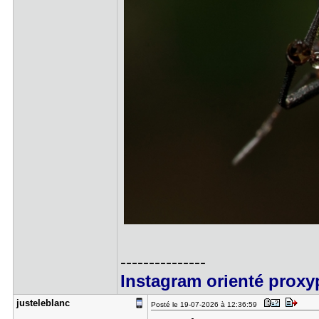
---------------
Instagram orienté proxy
justelebla​nc
Posté le 19-07-2026 à 12:36:59