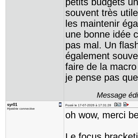
petits budgets un
souvent très util
les maintenir ég
une bonne idée c
pas mal. Un flas
également souve
faire de la macr
je pense pas que 
Message édit
syr01
Posté le 17-07-2026 à 17:31:28
Hystérie connective
oh wow, merci be
Le focus bracket