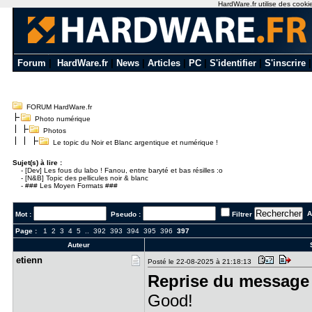
HardWare.fr utilise des cookie
Forum
|
HardWare.fr
|
News
|
Articles
|
PC
|
S'identifier
|
S'inscrire
FORUM HardWare.fr
Photo numérique
Photos
Le topic du Noir et Blanc argentique et numérique !
Sujet(s) à lire :
-
[Dev] Les fous du labo ! Fanou, entre baryté et bas résilles :o
-
[N&B] Topic des pellicules noir & blanc
-
### Les Moyen Formats ###
Al
Mot :
Pseudo :
Filtrer
Page :
1
2
3
4
5
..
392
393
394
395
396
397
Auteur
S
etienn
Posté le 22-08-2025 à 21:18:13
Reprise du message 
Good!