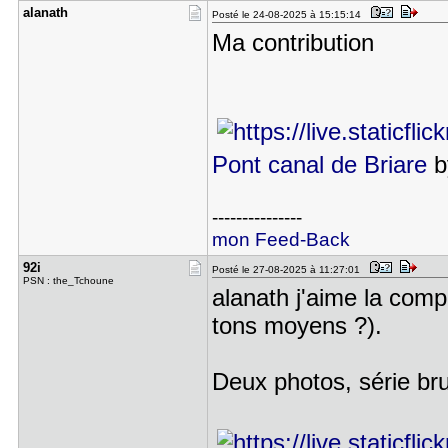
alanath
Posté le 24-08-2025 à 15:15:14
Ma contribution
Pont canal de Briare
b
---------------
mon Feed-Back
92i
Posté le 27-08-2025 à 11:27:01
PSN : the_Tchoune
alanath j'aime la comp
tons moyens ?).
Deux photos, série b