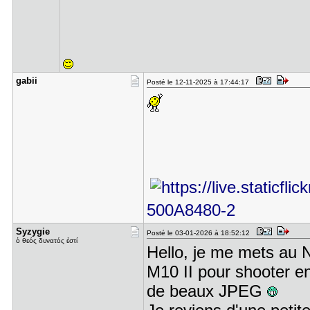
gabii
Posté le 12-11-2025 à 17:44:17
500A8480-2
Syzygie
Posté le 03-01-2026 à 18:52:12
ὁ θεός δυνατός ἐστί
Hello, je me mets au N
M10 II pour shooter en
de beaux JPEG