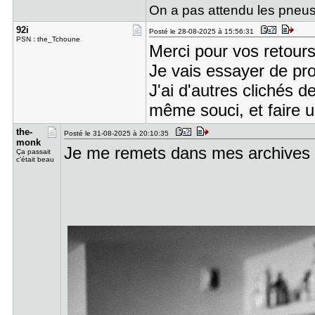
On a pas attendu les pneus
92i
Posté le 28-08-2025 à 15:56:31
PSN : the_Tchoune
Merci pour vos retours
Je vais essayer de pro
J'ai d'autres clichés 
même souci, et faire u
the-
Posté le 31-08-2025 à 20:10:35
monk
Je me remets dans mes archives
Ça passait
c'était beau