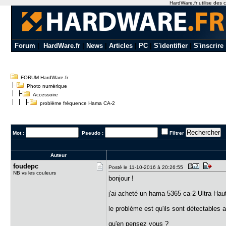
HardWare.fr utilise des c
Forum
|
HardWare.fr
|
News
|
Articles
|
PC
|
S'identifier
|
S'inscrire
FORUM HardWare.fr
Photo numérique
Accessoire
problème fréquence Hama CA-2
Mot :
Pseudo :
Filtrer
Auteur
foudepc
Posté le 11-10-2016 à 20:26:55
NB vs les couleurs
bonjour !
j'ai acheté un hama 5365 ca-2 Ultra Haut
le problème est qu'ils sont détectables a
qu'en pensez vous ?