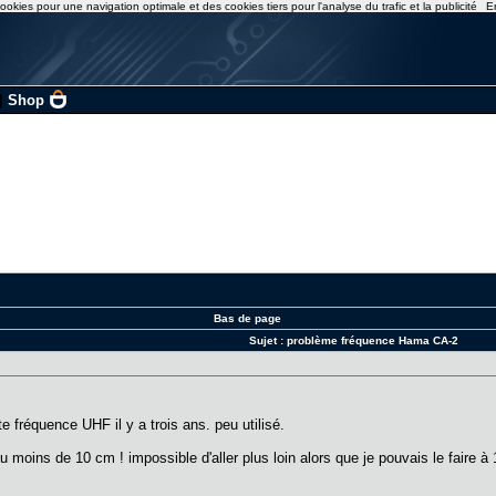
ookies pour une navigation optimale et des cookies tiers pour l'analyse du trafic et la publicité
E
|
Shop
Bas de page
Sujet :
problème fréquence Hama CA-2
e fréquence UHF il y a trois ans. peu utilisé.
u moins de 10 cm ! impossible d'aller plus loin alors que je pouvais le faire à 