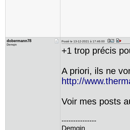
dobermann7​8
Posté le 13-12-2021 à 17:46:00
Demqin
+1 trop précis pou
A priori, ils ne v
http://www.therma
Voir mes posts a
---------------
Demqin