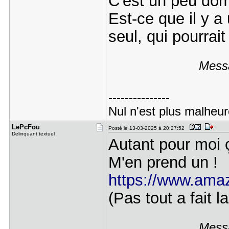
C'est un peu do
Est-ce que il y a
seul, qui pourrai
Messa
---------------
Nul n'est plus malheur
LePcFou
Posté le 13-03-2025 à 20:27:52
Delinquant textuel
Autant pour moi 
M'en prend un !
https://www.amazo
(Pas tout a fait 
Messa