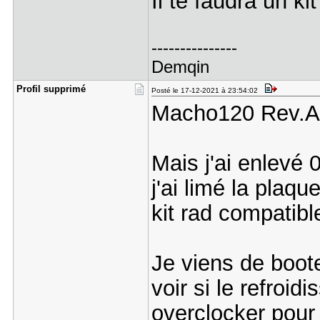
Il te faudra un kit
---------------
Demqin
Profil sup​primé
Posté le 17-12-2021 à 23:54:02
Macho120 Rev.
Mais j'ai enlevé 
j'ai limé la plaqu
kit rad compatibl
Je viens de boote
voir si le refroi
overclocker pour l