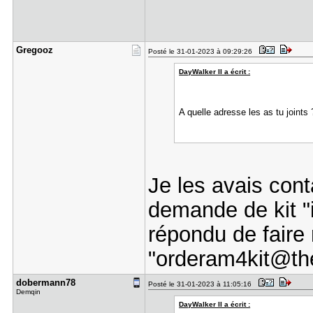
Gregooz
Posté le 31-01-2023 à 09:29:26
DayWalker II a écrit :
A quelle adresse les as tu joints 
Je les avais con
demande de kit "i
répondu de faire
"orderam4kit@the
dobermann7​8
Posté le 31-01-2023 à 11:05:16
Demqin
DayWalker II a écrit :