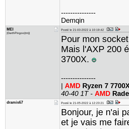
---------------
Demqin
MEI
Posté le 21-03-2022 à 10:19:42
|DarthPingoo(tm)|
Pour mon socket 
Mais l'AXP 200 ét
3700X.
---------------
|
AMD
Ryzen 7 7700
40-40 1T
-
AMD
Rade
dramis67
Posté le 21-05-2022 à 12:23:21
Bonjour, je n'ai 
et je vais me fair