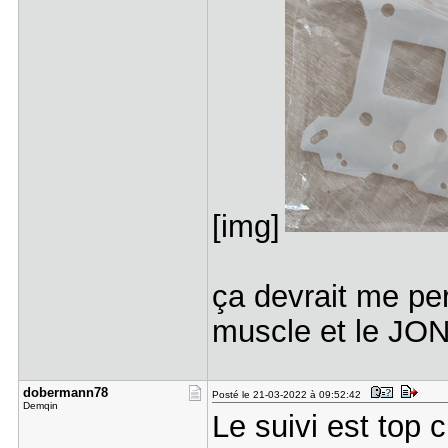
[img]
ça devrait me pe
muscle et le JO
dobermann7​8
Posté le 21-03-2022 à 09:52:42
Demqin
Le suivi est top 