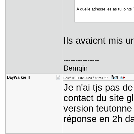
A quelle adresse les as tu joints 
Ils avaient mis 
---------------
Demqin
DayWalker ​II
Posté le 01-02-2023 à 01:51:27
Je n'ai tjs pas d
contact du site g
version teutonne 
réponse en 2h da