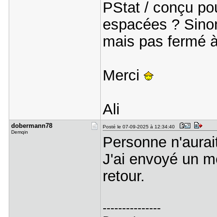
PStat / conçu pou
espacées ? Sinon
mais pas fermé à 
Merci
Ali
dobermann7​8
Posté le 07-09-2025 à 12:34:40
Demqin
Personne n'aurai
J'ai envoyé un 
retour.
---------------