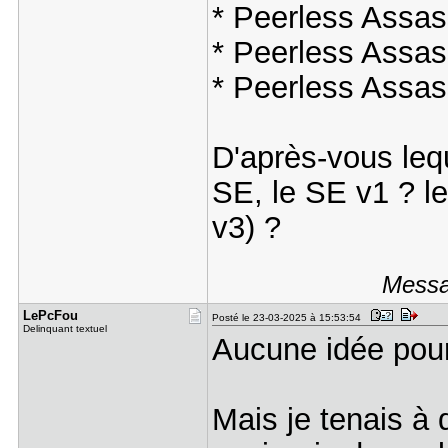
* Peerless Assa
* Peerless Assa
* Peerless Ass
D'après-vous lequ
SE, le SE v1 ? l
v3) ?
Messa
LePcFou
Posté le 23-03-2025 à 15:53:54
Delinquant textuel
Aucune idée pour
Mais je tenais à 