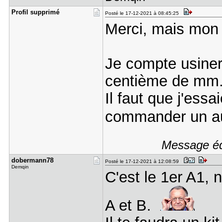
Profil sup​primé
Posté le 17-12-2021 à 08:45:25
Merci, mais mon 
Je compte usiner 
centième de mm
Il faut que j'essa
commander un a
Message édi
dobermann7​8
Posté le 17-12-2021 à 12:08:59
Demqin
C'est le 1er A1, 
A et B.