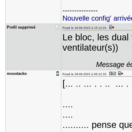
---------------
Nouvelle config' arrivé
Profil sup​primé
Posté le 16-06-2022 à 15:12:24
Le bloc, les dual 
ventilateur(s))
Message édi
moustacko
Posté le 29-06-2022 à 06:12:33
[... .. ... . . .. ... . 
....
....
.......... pense 