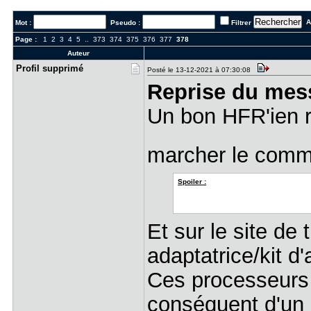
Al
Mot :
Pseudo :
Filtrer
Page :
1
2
3
4
5
..
373
374
375
376
377
378
Auteur
Profil sup​primé
Posté le 13-12-2021 à 07:30:08
Reprise du mes
Un bon HFR'ien ra
marcher le com
Spoiler :
Et sur le site de
adaptatrice/kit d
Ces processeurs 
conséquent d'un 