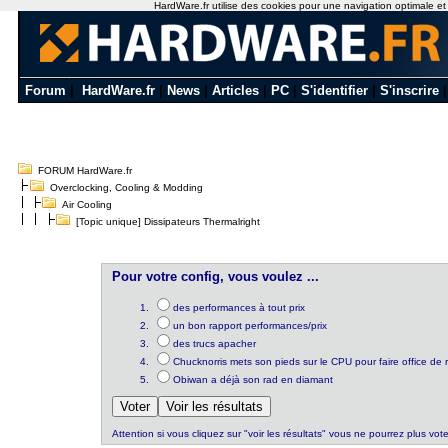
HardWare.fr utilise des cookies pour une navigation optimale et de
Forum
|
HardWare.fr
|
News
|
Articles
|
PC
|
S'identifier
|
S'inscrire
FORUM HardWare.fr
Overclocking, Cooling & Modding
Air Cooling
[Topic unique] Dissipateurs Thermalright
Pour votre config, vous voulez ...
des performances à tout prix
un bon rapport performances/prix
des trucs apacher
Chucknorris mets son pieds sur le CPU pour faire office de 
Obiwan a déjà son rad en diamant
Attention si vous cliquez sur "voir les résultats" vous ne pourrez plus vote