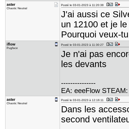
aster
Posté le 03-01-2023 à 11:20:38
Chaotic Neutral
J'ai aussi ce Sil
un 12100 et je le 
Pourquoi veux-tu 
iflow
Posté le 03-01-2023 à 11:30:27
Pugface
Je n'ai pas enco
les devants
---------------
EA: eeeFlow STEAM:
aster
Posté le 03-01-2023 à 12:16:11
Chaotic Neutral
Dans les accessoi
second ventilate