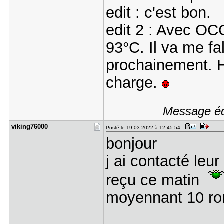
edit : c'est bon.
edit 2 : Avec OCC
93°C. Il va me fa
prochainement. 
charge.
Message édi
viking7600​0
Posté le 19-03-2022 à 12:45:54
bonjour
j ai contacté leur
reçu ce matin
moyennant 10 r