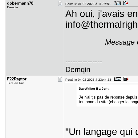
dobermann7​8
Posté le 01-02-2023 à 11:36:51
Demqin
Ah oui, j'avais e
info@thermalrigh
Message é
---------------
Demqin
F22Raptor
Posté le 04-02-2023 à 23:44:23
Tête en l'air ...
DayWalker II a écrit :
Je n'ai tjs pas de réponse depuis
teutonne du site (changer la lang
"Un langage qui