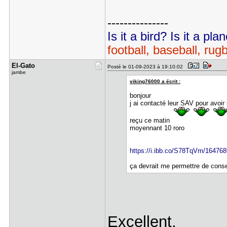
---------------
Is it a bird? Is it a pl
football, baseball, rug
El-Gato
Posté le 01-09-2023 à 19:10:02
jambe
viking76000 a écrit :
bonjour
j ai contacté leur SAV pour avoir 
reçu ce matin
moyennant 10 roro
https://i.ibb.co/S78TqVm/16476
ça devrait me permettre de con
Excellent,