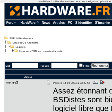
HardWare.fr utilise des cookies pour une navigation optimale et de
Forum
|
HardWare.fr
|
News
|
Articles
|
PC
|
S'identifier
|
S'inscrire
FORUM HardWare.fr
Linux et OS Alternatifs
Logiciels
Linux vers BSD, ce consultant a testé
Mot :
Pseudo :
Filtrer
Auteur
merise2
Posté le 14-10-2024 à 23:27:56
Assez étonnant qu
BSDistes sont bie
logiciel libre qu