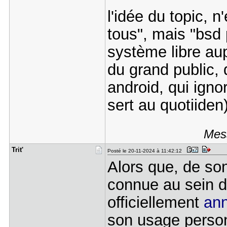
l'idée du topic, n
tous", mais "bsd
système libre aup
du grand public,
android, qui igno
sert au quotiiden
Mess
Trit'
Posté le 20-11-2024 à 11:42:12
Alors que, de so
connue au sein 
officiellement
an
son usage personn