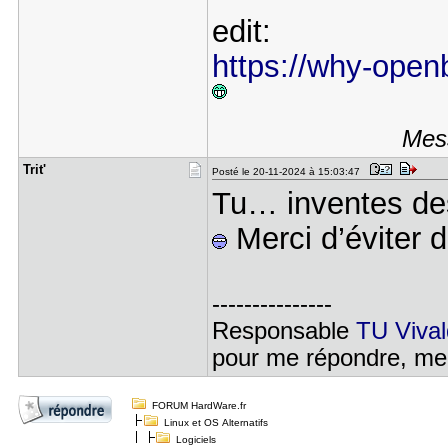
edit:
https://why-open
Mess
Trit'
Posté le 20-11-2024 à 15:03:47
Tu… inventes des 
Merci d’éviter 
---------------
Responsable
TU Vival
pour me répondre, me
FORUM HardWare.fr
Linux et OS Alternatifs
Logiciels