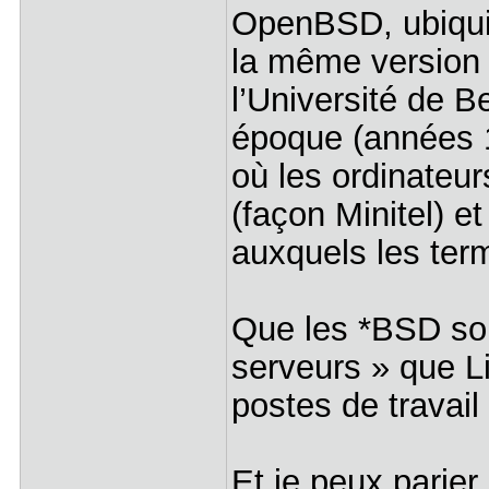
OpenBSD, ubiqui
la même version
l’Université de B
époque (années 1
où les ordinateur
(façon Minitel) et
auxquels les term
Que les *BSD soi
serveurs » que Li
postes de travail
Et je peux parier