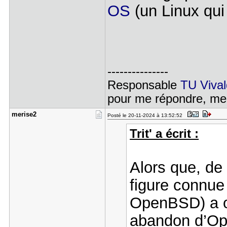
OS
(un Linux qu
---------------
Responsable
TU Vival
pour me répondre, me
merise2
Posté le 20-11-2024 à 13:52:52
Trit' a écrit :
Alors que, de
figure connue
OpenBSD) a o
abandon d’O