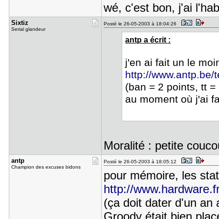
wé, c'est bon, j'ai l'ha
Sixtiz
Posté le 26-05-2003 à 18:04:26
Serial glandeur
antp a écrit :
j'en ai fait un le mo
http://www.antp.be
(ban = 2 points, tt =
au moment où j'ai fa
Moralité : petite cou
antp
Posté le 26-05-2003 à 18:05:12
Champion des excuses bidons
pour mémoire, les sta
http://www.hardware.fr
(ça doit dater d'un an
Groody était bien pla