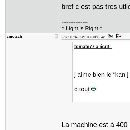
bref c est pas tres util
---------------
:: Light is Right ::
cmotsch
Posté le 26-05-2003 à 13:09:42
tomate77 a écrit :
j aime bien le "kan 
c tout
La machine est à 400