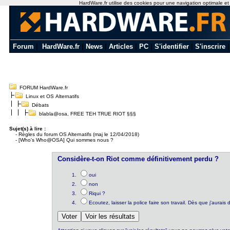
HardWare.fr utilise des cookies pour une navigation optimale et de
Forum
|
HardWare.fr
|
News
|
Articles
|
PC
|
S'identifier
|
S'inscrire
FORUM HardWare.fr
Linux et OS Alternatifs
Débats
blabla@osa, FREE TEH TRUE RIOT §§§
Sujet(s) à lire :
-
Règles du forum OS Alternatifs (maj le 12/04/2018)
-
[Who's Who@OSA] Qui sommes nous ?
Considère-t-on Riot comme définitivement perdu ?
oui
non
Riqui ?
Ecoutez, laisser la police faire son travail. Dès que j'aura