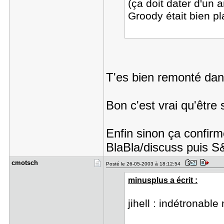
(ça doit dater d'un 
Groody était bien 
T'es bien remonté dan
Bon c'est vrai qu'être
Enfin sinon ça confir
BlaBla/discuss puis S
cmotsch
Posté le 26-05-2003 à 18:12:54
minusplus a écrit :
jihell : indétronabl