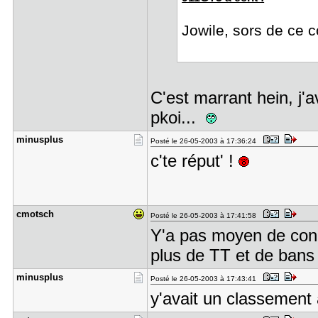
Jowile, sors de ce c
C'est marrant hein, j'a
pkoi...
minusplus
Posté le 26-05-2003 à 17:36:24
c'te réput' !
cmotsch
Posté le 26-05-2003 à 17:41:58
Y'a pas moyen de conn
plus de TT et de bans à
minusplus
Posté le 26-05-2003 à 17:43:41
y'avait un classement 