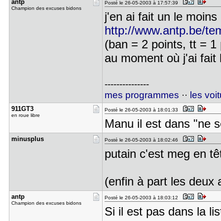
antp
Posté le 26-05-2003 à 17:57:39
Champion des excuses bidons
j'en ai fait un le moins
http://www.antp.be/t
(ban = 2 points, tt = 1
au moment où j'ai fait 
---------------
mes programmes
··
les voi
911GT3
Posté le 26-05-2003 à 18:01:33
en roue libre
Manu il est dans "ne 
minusplus
Posté le 26-05-2003 à 18:02:46
putain c'est meg en t
(enfin à part les deux 
antp
Posté le 26-05-2003 à 18:03:12
Champion des excuses bidons
Si il est pas dans la li