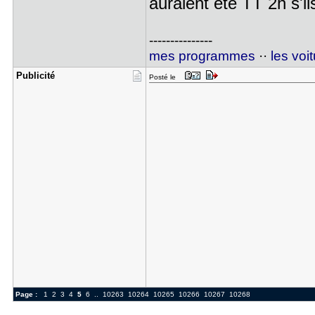
auraient été TT 2h s'
---------------
mes programmes
··
les voi
Publicité
Posté le
Page :
1
2
3
4
5
6
..
10263
10264
10265
10266
10267
10268