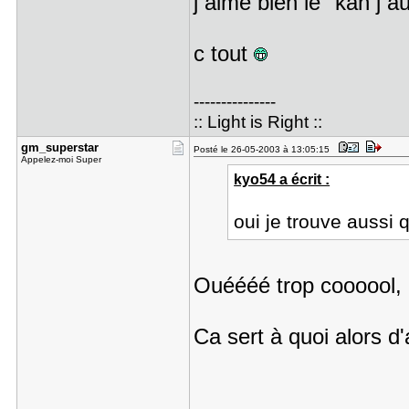
j aime bien le "kan j a
c tout
---------------
:: Light is Right ::
gm_superst​ar
Posté le 26-05-2003 à 13:05:15
Appelez-moi Super
kyo54 a écrit :
oui je trouve aussi q
Ouéééé trop coooool, 
Ca sert à quoi alors d