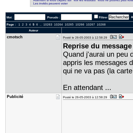
Attention si vous cliquez sur "voir les résultats" vous ne pourrez plus vote
Les invités peuvent voter
Al
Mot :
Pseudo :
Filtrer
Page :
1
2
3
4
5
6
..
10263
10264
10265
10266
10267
10268
Auteur
cmotsch
Posté le 26-05-2003 à 12:58:29
Reprise du message 
Quand j'aurai un peu d
appris les messages d'
qui ne va pas (la cart
En attendant ...
Publicité
Posté le 26-05-2003 à 12:58:29