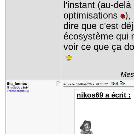
l'instant (au-del
optimisations
),
dire que c'est dé
écosystème qui m
voir ce que ça d
Mess
the_fennec
Posté le 02-06-2026 à 10:35:32
f3nn3cUs z3rd4
Transactions (1)
nikos69 a écrit :