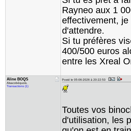
Rayneo aux 1 000
effectivement, je
d'attendre.
Si tu préfères vi
400/500 euros alo
entre les Xreal O
Aline BOQS
Posté le 05-06-2026 à 20:22:53
Alsacobéquois.
Transactions (1)
Toutes vos binoc
d'utilisation, le
qu'on est en trai