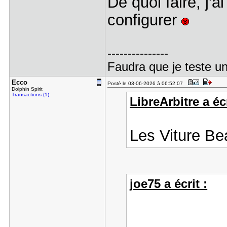
De quoi faire, j'a
configurer
---------------
Faudra que je teste un
Ecco
Posté le 03-06-2026 à 06:52:07
Dolphin Spirit
Transactions (1)
LibreArbitre a écr
Les Viture B
joe75 a écrit :