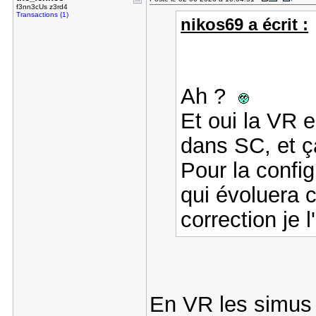
f3nn3cUs z3rd4
Transactions (1)
nikos69 a écrit :
Ah ?
Et oui la VR 
dans SC, et ç
Pour la confi
qui évoluera 
correction je l
En VR les simus so