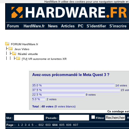
HardWare.fr utilise des cookies pour une navigation optimale et de
Forum
|
HardWare.fr
|
News
|
Articles
|
PC
|
S'identifier
|
S'inscrire
FORUM HardWare.fr
Jeux Video
Réalité virtuelle
[TU] VR autonome et lunettes XR
Avez-vous précommandé le Meta Quest 3 ?
35.0 %
14 votes
37.5 %
15 vo
22.5 %
9 votes
5.0 %
2 votes
Total : 48 votes
(8 votes blancs)
Ce sondage est
Al
Mot :
Pseudo :
Filtrer
Page :
1
2
3
4
5
..
602
603
604
605
606
607