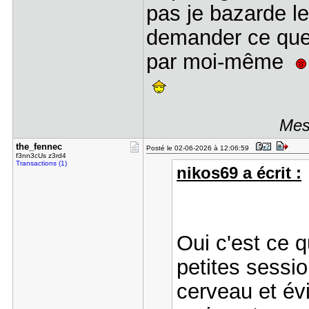
pas je bazarde le
demander ce que 
par moi-même
Mes
the_fennec
Posté le 02-06-2026 à 12:06:59
f3nn3cUs z3rd4
Transactions (1)
nikos69 a écrit :
Oui c'est ce q
petites sessi
cerveau et év