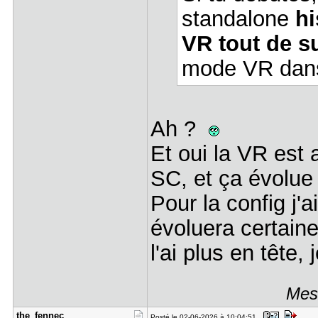
standalone
hi
VR tout de su
mode VR dan
Ah ?
Et oui la VR est
SC, et ça évolue
Pour la config j
évoluera certaine
l'ai plus en tête, 
Mess
the_fennec
Posté le 02-06-2026 à 10:04:51