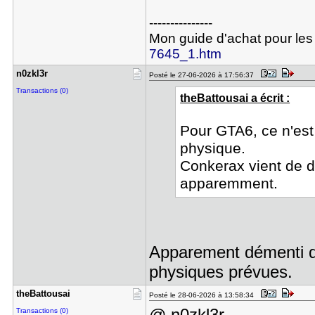
---------------
Mon guide d'achat pour les
7645_1.htm
n0zkl3r
Posté le 27-06-2026 à 17:56:37
Transactions (0)
theBattousai a écrit :
Pour GTA6, ce n'est 
physique.
Conkerax vient de d
apparemment.
Apparement démenti d
physiques prévues.
theBattous​ai
Posté le 28-06-2026 à 13:58:34
@ n0zkl3r
Transactions (0)