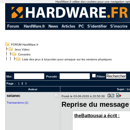
HardWare.fr utilise des cookies pour une navigation optim
Forum
|
HardWare.fr
|
News
|
Articles
|
PC
|
S'identifier
|
S'inscrire
FORUM HardWare.fr
Jeux Video
Consoles
Liste des jeux à boycotter pour arnaque sur les versions physiques
Mot :
Pseudo :
Filtrer
Page :
1
2
3
Auteur
Sujet :
Li
seianec
Posté le 03-06-2026 à 20:50:39
Reprise du message 
Transactions (1)
theBattousai a écrit :