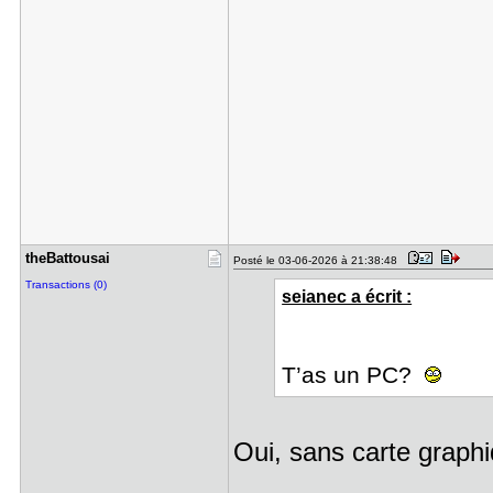
theBattous​ai
Posté le 03-06-2026 à 21:38:48
Transactions (0)
seianec a écrit :
T’as un PC?
Oui, sans carte graph