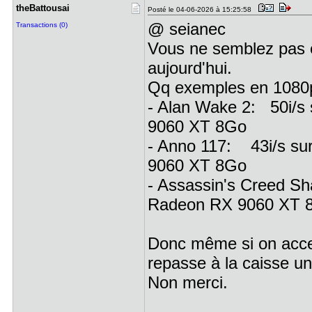
theBattous​ai
Posté le 04-06-2026 à 15:25:58
@ seianec
Transactions (0)
Vous ne semblez pas ê
aujourd'hui.
Qq exemples en 108
- Alan Wake 2: 50i/s
9060 XT 8Go
- Anno 117: 43i/s su
9060 XT 8Go
- Assassin's Creed S
Radeon RX 9060 XT 
Donc même si on accep
repasse à la caisse un
Non merci.