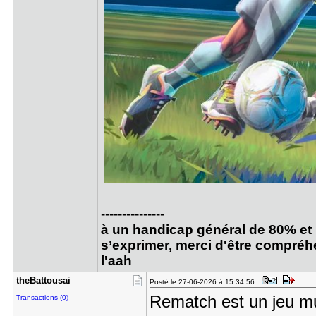
---------------
à un handicap général de 80% et 
s’exprimer, merci d'être compréhen
l'aah
theBattous​ai
Posté le 27-06-2026 à 15:34:56
Rematch est un jeu mu
Transactions (0)