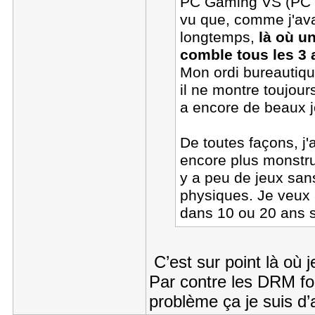
PC Gaming VS (PC b
vu que, comme j'avai
longtemps,
là où u
comble tous les 3 
Mon ordi bureautiqu
il ne montre toujour
a encore de beaux j
De toutes façons, j'
encore plus monstrue
y a peu de jeux sa
physiques. Je veux 
dans 10 ou 20 ans s
C’est sur point là où j
Par contre les DRM foi
problème ça je suis d’