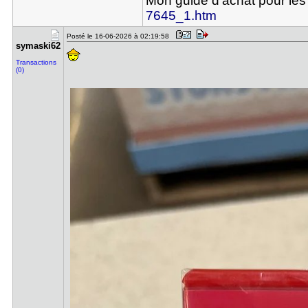
Mon guide d'achat pour les
7645_1.htm
Posté le 16-06-2026 à 02:19:58
symaski62
Transactions
(0)