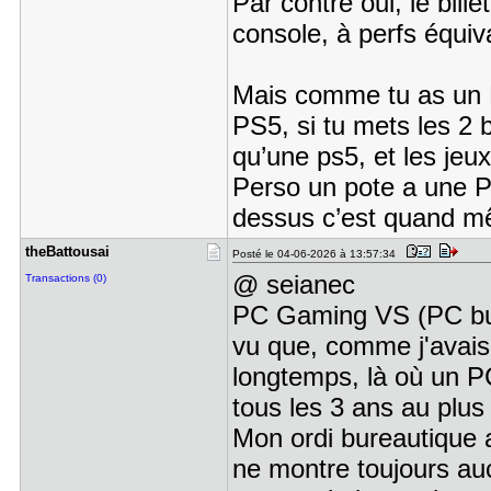
Par contre oui, le bill
console, à perfs équiv
Mais comme tu as un P
PS5, si tu mets les 2 
qu’une ps5, et les je
Perso un pote a une P
dessus c’est quand m
theBattous​ai
Posté le 04-06-2026 à 13:57:34
@ seianec
Transactions (0)
PC Gaming VS (PC bur
vu que, comme j'avais d
longtemps, là où un P
tous les 3 ans au plus 
Mon ordi bureautique 
ne montre toujours auc