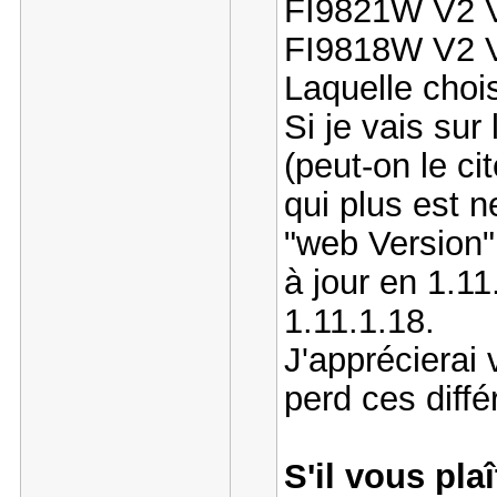
FI9821W V2 V
FI9818W V2 V
Laquelle chois
Si je vais su
(peut-on le cit
qui plus est n
"web Version
à jour en 1.1
1.11.1.18.
J'apprécierai
perd ces diffé
S'il vous plaî