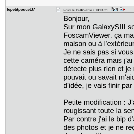
lepetitpou​cet37
Posté le 19-02-2014 à 13:04:21
Bonjour,
Sur mon GalaxySIII sous
FoscamViewer, ça marche
maison ou à l'extérieur
Je ne sais pas si vous
cette caméra mais j'ai
détecte plus rien et je
pouvait ou savait m'ai
d'idée, je vais finir pa
Petite modification : J
rougissant toute la s
Par contre j'ai le bip 
des photos et je ne re