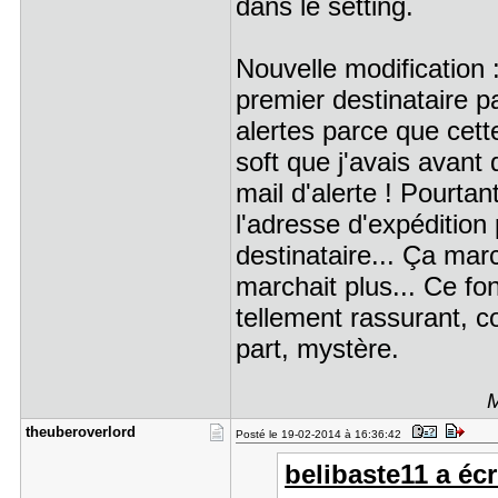
dans le setting.
Nouvelle modification :
premier destinataire pa
alertes parce que cett
soft que j'avais avant 
mail d'alerte ! Pourtan
l'adresse d'expéditio
destinataire... Ça mar
marchait plus... Ce fo
tellement rassurant, 
part, mystère.
M
theuberove​rlord
Posté le 19-02-2014 à 16:36:42
belibaste11 a écri