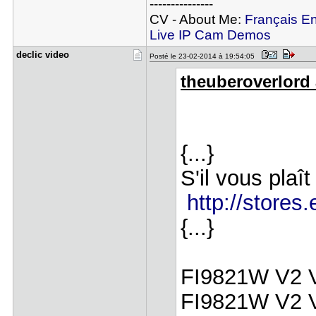
---------------
CV - About Me:
Français
En
Live IP Cam Demos
declic vid​eo
Posté le 23-02-2014 à 19:54:05
theuberoverlord a
{...}
S'il vous plaît
http://store
{...}
FI9821W V2 
FI9821W V2 