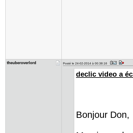
theuberove​rlord
Posté le 24-02-2014 à 00:38:16
declic video a écr
Bonjour Don,