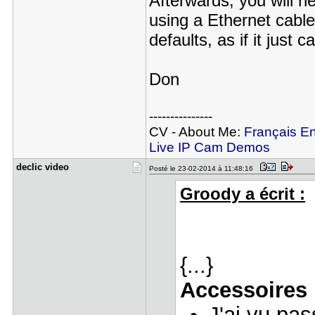
Afterwards, you will 
using a Ethernet cable
defaults, as if it just 
Don
---------------
CV - About Me:
Français
En
Live IP Cam Demos
declic vid​eo
Posté le 23-02-2014 à 11:48:16
Groody a écrit :
{...}
Accessoires 
J'ai vu pas