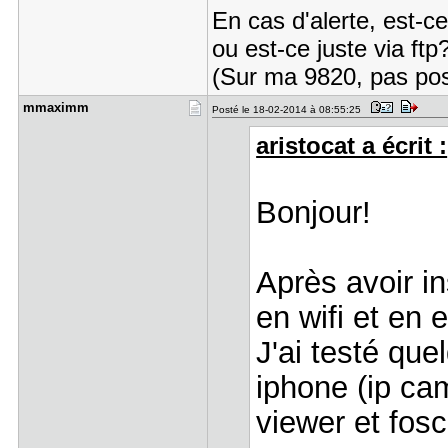
En cas d'alerte, est-c
ou est-ce juste via ft
(Sur ma 9820, pas possi
mmaximm
Posté le 18-02-2014 à 08:55:25
aristocat a écrit :
Bonjour!
Après avoir i
en wifi et en 
J'ai testé que
iphone (ip ca
viewer et fosc