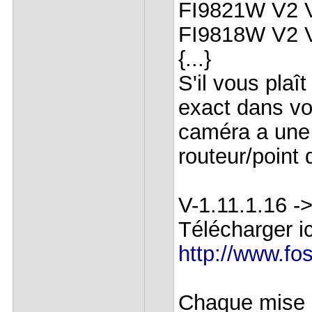
FI9821W V2 
FI9818W V2 
{...}
S'il vous plaît
exact dans vo
caméra a une 
routeur/point 
V-1.11.1.16 -
Télécharger ic
http://www.f
Chaque mise à