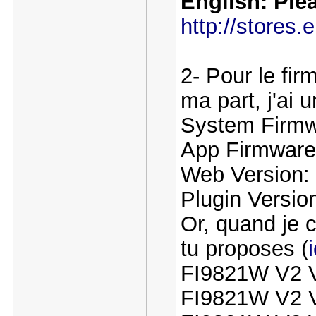
English: Plea
http://store
2- Pour le fi
ma part, j'ai
System Firmwa
App Firmware 
Web Version: 
Plugin Version
Or, quand je 
tu proposes (
i
FI9821W V2 
FI9821W V2 