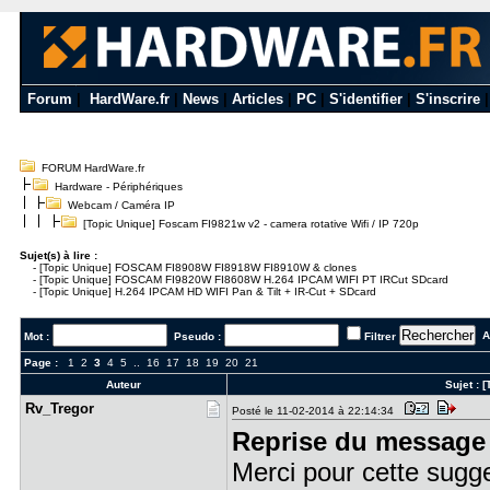
Forum
|
HardWare.fr
|
News
|
Articles
|
PC
|
S'identifier
|
S'inscrire
FORUM HardWare.fr
Hardware - Périphériques
Webcam / Caméra IP
[Topic Unique] Foscam FI9821w v2 - camera rotative Wifi / IP 720p
Sujet(s) à lire :
-
[Topic Unique] FOSCAM FI8908W FI8918W FI8910W & clones
-
[Topic Unique] FOSCAM FI9820W FI8608W H.264 IPCAM WIFI PT IRCut SDcard
-
[Topic Unique] H.264 IPCAM HD WIFI Pan & Tilt + IR-Cut + SDcard
Al
Mot :
Pseudo :
Filtrer
Page :
1
2
3
4
5
..
16
17
18
19
20
21
Auteur
Sujet :
[
Rv_Tregor
Posté le 11-02-2014 à 22:14:34
Reprise du message 
Merci pour cette sugg