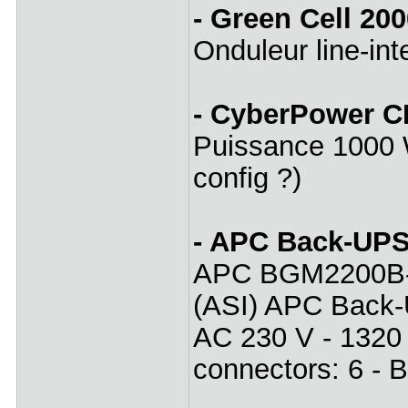
- Green Cell 2
Onduleur line‑in
- CyberPower 
Puissance 1000 W
config ?)
- APC Back-UP
APC BGM2200B-GR
(ASI) APC Back-U
AC 230 V - 1320 
connectors: 6 - B