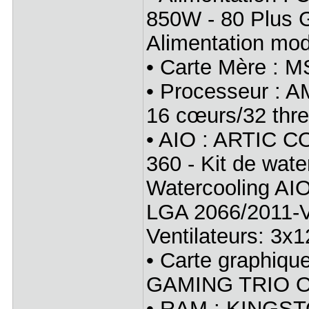
850W - 80 Plus 
Alimentation mo
• Carte Mère : 
• Processeur : A
16 cœurs/32 thr
• AIO : ARTIC C
360 - Kit de wat
Watercooling AIO
LGA 2066/2011-
Ventilateurs: 3
• Carte graphiq
GAMING TRIO O
• RAM : KINGS