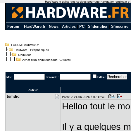
HardWare.fr utilise des cookies pour une navigation optimale et de
Forum
|
HardWare.fr
|
News
|
Articles
|
PC
|
S'identifier
|
S'inscrire
FORUM HardWare.fr
Hardware - Périphériques
Onduleur
Achat d'un onduleur pour PC travail
Mot :
Pseudo :
Filtrer
Auteur
tomdid
Posté le 24-06-2026 à 07:42:43
Helloo tout le m
Il y a quelques m