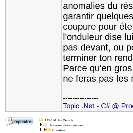
anomalies du rése
garantir quelque
coupure pour éte
l'onduleur dise l
pas devant, ou p
terminer ton rend
Parce qu'en gros
ne feras pas les
---------------
Topic .Net - C# @ Pro
FORUM HardWare.fr
Hardware - Périphériques
Onduleur