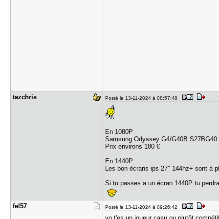
tazchris
Posté le 13-11-2024 à 08:57:48
En 1080P
Samsung Odyssey G4/G40B S27BG40 / 
Prix environs 180 €
En 1440P
Les bon écrans ips 27" 144hz+ sont à pl
Si tu passes a un écran 1440P tu perdr
fel57
Posté le 13-11-2024 à 09:26:42
yo t'es un joueur casu ou plutôt compétiti