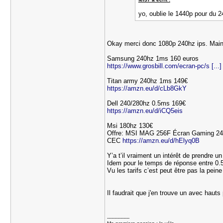
yo, oublie le 1440p pour du 24
Okay merci donc 1080p 240hz ips. Maint
Samsung 240hz 1ms 160 euros
https://www.grosbill.com/ecran-pc/s [...]
Titan army 240hz 1ms 149€
https://amzn.eu/d/cLb8GkY
Dell 240/280hz 0.5ms 169€
https://amzn.eu/d/iCQ5eis
Msi 180hz 130€
Offre: MSI MAG 256F Écran Gaming 24
CEC
https://amzn.eu/d/hElyq0B
Y’a t’il vraiment un intérêt de prendre u
Idem pour le temps de réponse entre 0.
Vu les tarifs c’est peut être pas la pei
Il faudrait que j'en trouve un avec hauts 
---------------