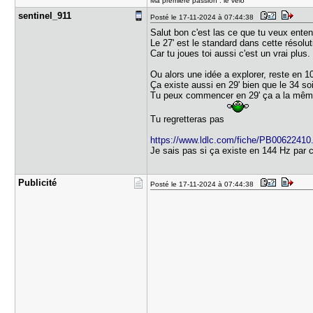
Ma premiere passion : le vélo
sentinel_9​11
Posté le 17-11-2024 à 07:44:38
Salut bon c'est las ce que tu veux entend
Le 27' est le standard dans cette résolut
Car tu joues toi aussi c'est un vrai plus.
Ou alors une idée a explorer, reste en 
Ça existe aussi en 29' bien que le 34 soi
Tu peux commencer en 29' ça a la même 
Tu regretteras pas
https://www.ldlc.com/fiche/PB00622410
Je sais pas si ça existe en 144 Hz par c
Publicité
Posté le 17-11-2024 à 07:44:38