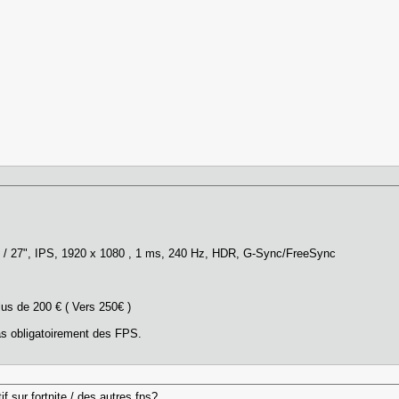
27", IPS, 1920 x 1080 , 1 ms, 240 Hz, HDR, G-Sync/FreeSync
us de 200 € ( Vers 250€ )
as obligatoirement des FPS.
f sur fortnite / des autres fps?