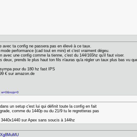
ite avec ta config ne passera pas en élevé à ce taux.
n mode performance (cad tout en mini) et c'est vraiment dégeu.
avec une config comme la tienne, c'est du 144/165hz qu'il faut viser.
 les deux, prends le plus haut ton fils n'auras qu'a régler un taux plus bas vu q
ix sympa pour du 180 hz fast IPS
99 € sur amazon.de
..] w=0&nojs=0
dans un setup c'est lui qui définit toute la config en fait
pgrade, comme du 1440p ou du 21/9 tu le regretteras pas
n 3440x1440 sur Apex sans soucis à 144hz
JDXg8MuMU