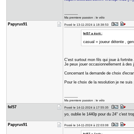
---------------
Ma premiere passion : le vélo
Papyrus91
Posté le 13-11-2024 à 18:38:53
fel57 a écrit :
casual = joueur détente , gen
C’est surtout mon fils qui joue à fortnit
Je peux jouer occasionnellement à des j
Concernant la demande de choix d'ecran l
Pour le choix de la resolution je ne su
---------------
Ma premiere passion : le vélo
fel57
Posté le 14-11-2024 à 17:55:35
yo, oublie le 1440p pour du 24" c'est tro
Papyrus91
Posté le 14-11-2024 à 22:03:08
fel57 a écrit :