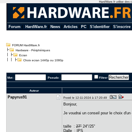
HardWare.fr utilise des c
Forum
|
HardWare.fr
|
News
|
Articles
|
PC
|
S'identifier
|
S'inscrire
FORUM HardWare.fr
Hardware - Périphériques
Ecran
Choix ecran 1440p ou 1080p
Mot :
Pseudo :
Filtrer
Auteur
Papyrus91
Posté le 12-11-2024 à 17:20:49
Bonjour,
Je voudrai un conseil pour le choix d'u
taille :
27"
24"/25"
Dalle : IPS