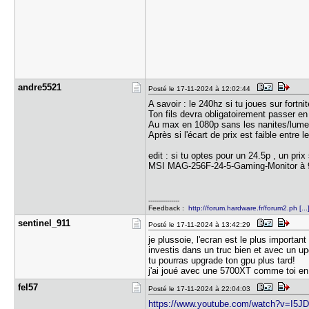
andre5521
Posté le 17-11-2024 à 12:02:44
A savoir : le 240hz si tu joues sur fortn
Ton fils devra obligatoirement passer e
Au max en 1080p sans les nanites/lumen 
Après si l'écart de prix est faible entre
edit : si tu optes pour un 24.5p , un pr
MSI MAG-256F-24-5-Gaming-Monitor à 
---------------
Feedback :
http://forum.hardware.fr/forum2.ph [.
sentinel_9​11
Posté le 17-11-2024 à 13:42:29
je plussoie, l'ecran est le plus important 
investis dans un truc bien et avec un u
tu pourras upgrade ton gpu plus tard!
j'ai joué avec une 5700XT comme toi e
fel57
Posté le 17-11-2024 à 22:04:03
https://www.youtube.com/watch?v=I5