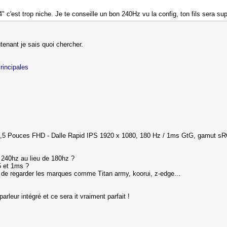
" c'est trop niche. Je te conseille un bon 240Hz vu la config, ton fils sera sup
enant je sais quoi chercher.
 rincipales
,5 Pouces FHD - Dalle Rapid IPS 1920 x 1080, 180 Hz / 1ms GtG, gamut s
n 240hz au lieu de 180hz ?
5 et 1ms ?
ne de regarder les marques comme Titan army, koorui, z-edge...
parleur intégré et ce sera it vraiment parfait !