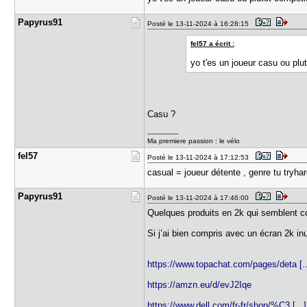
Papyrus91
Posté le 13-11-2024 à 16:28:15
fel57 a écrit :
yo t'es un joueur casu ou plut
Casu ?
---------------
Ma premiere passion : le vélo
fel57
Posté le 13-11-2024 à 17:12:53
casual = joueur détente , genre tu tryha
Papyrus91
Posté le 13-11-2024 à 17:46:00
Quelques produits en 2k qui semblent co
Si j’ai bien compris avec un écran 2k inu
https://www.topachat.com/pages/deta [..
https://amzn.eu/d/evJ2Iqe
https://www.dell.com/fr-fr/shop/%C3 [...