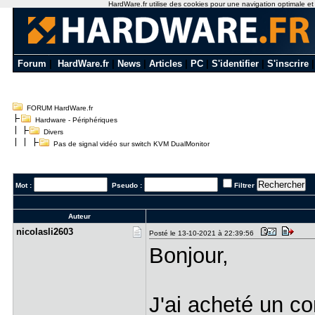
HardWare.fr utilise des cookies pour une navigation optimale et de
Forum
|
HardWare.fr
|
News
|
Articles
|
PC
|
S'identifier
|
S'inscrire
FORUM HardWare.fr
Hardware - Périphériques
Divers
Pas de signal vidéo sur switch KVM DualMonitor
Mot :
Pseudo :
Filtrer
Auteur
nicolasli2​603
Posté le 13-10-2021 à 22:39:56
Bonjour,
J'ai acheté un 