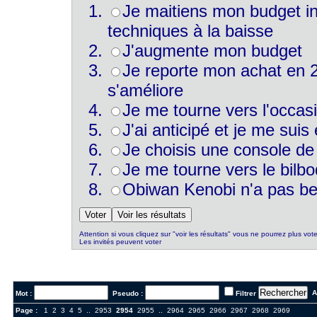
Je maitiens mon budget ini
techniques à la baisse
J'augmente mon budget
Je reporte mon achat en 2
s'améliore
Je me tourne vers l'occasi
J'ai anticipé et je me sui
Je choisis une console de
Je me tourne vers le bilb
Obiwan Kenobi n'a pas bes
Attention si vous cliquez sur "voir les résultats" vous ne pourrez plus vote
Les invités peuvent voter
Al
Mot :
Pseudo :
Filtrer
Page :
1
2
3
4
5
..
2953
2954
2955
..
2964
2965
2966
2967
2968
2969