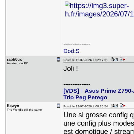
---------------
Dod:S
raph0ux
Posté le 12-07-2026 à 02:17:51
Amateur de PC
Joli !
---------------
[VDS] ↑ Asus Prime Z790-A
Trio Peg Perego
Kewyn
Posté le 12-07-2026 à 08:25:54
The World's still the same
Une si grosse config q
une config plus mode
est domotique / stream