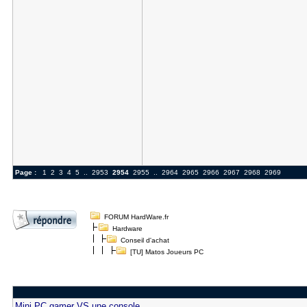
Page :
1
2
3
4
5
..
2953
2954
2955
..
2964
2965
2966
2967
2968
2969
FORUM HardWare.fr
Hardware
Conseil d'achat
[TU] Matos Joueurs PC
Mini PC gamer VS une console