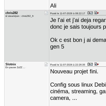
Ali
chris282
Posté le 11-07-2026 à 08:22:17
id steam/psn : chris282_fr
Je l'ai et j'ai deja re
donc je sais toujours 
Ok c est bon j ai deman
gen 5
Slotnix
Posté le 11-07-2026 à 22:26:35
En pause ZzZZ ...
Nouveau projet fini.
Config sous linux Debi
cinéma, streaming, ga
camera, ...