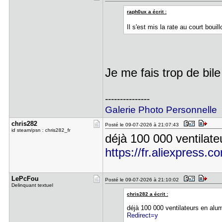
raph0ux a écrit :
Il s'est mis la rate au court bou
Je me fais trop de bil
---------------
Galerie Photo Personnelle
chris282
Posté le 09-07-2026 à 21:07:43
id steam/psn : chris282_fr
déjà 100 000 ventilate
https://fr.aliexpress.c
LePcFou
Posté le 09-07-2026 à 21:10:02
Delinquant textuel
chris282 a écrit :
déjà 100 000 ventilateurs en alu
Redirect=y