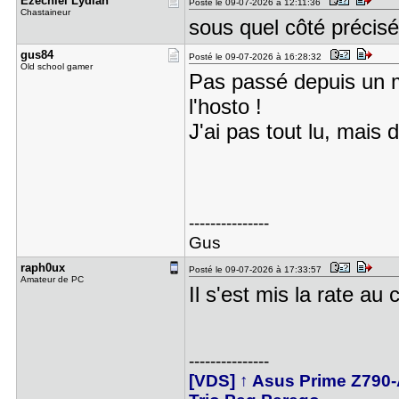
Ezechiel L​ydian
Posté le 09-07-2026 à 12:11:36
Chastaineur
sous quel côté préci
gus84
Posté le 09-07-2026 à 16:28:32
Old school gamer
Pas passé depuis un mo
l'hosto !
J'ai pas tout lu, mais 
---------------
Gus
raph0ux
Posté le 09-07-2026 à 17:33:57
Amateur de PC
Il s'est mis la rate au
---------------
[VDS] ↑ Asus Prime Z790-A