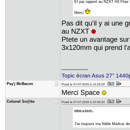
Et par rapport au NZXT H3 Flow 
Merci
Pas dit qu'il y ai une
au NZXT
Ptete un avantage sur
3x120mm qui prend l'a
---------------
Topic écran Asus 27" 14
Pey'j McBa​con
Posté le 07-07-2026 à 14:29:20
Merci Space
Colonel Sn​@ke
Posté le 07-07-2026 à 15:09:33
iskor a écrit :
J'ai toujours ma fidèle Markus de