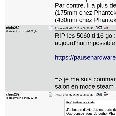
Par contre, il a plus 
(175mm chez Phanteks
(430mm chez Phantek
chris282
Posté le 09-07-2026 à 08:50:56
id steam/psn : chris282_fr
RIP les 5060 ti 16 go
aujourd'hui impossible
https://pausehardware.c
=> je me suis comman
salon en mode steam b
chris282
Posté le 09-07-2026 à 08:53:32
id steam/psn : chris282_fr
Pey'j McBacon a écrit :
J'ai besoin d'avis des essperts 
Que pensez-vous du boîtier Pha