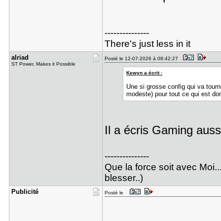
---------------
There's just less in it
alriad
Posté le 12-07-2026 à 08:42:27
ST Power, Makes it Possible
Kewyn a écrit :
Une si grosse config qui va tou
modeste) pour tout ce qui est do
Il a écris Gaming au
---------------
Que la force soit avec Moi..
blesser..)
Publicité
Posté le