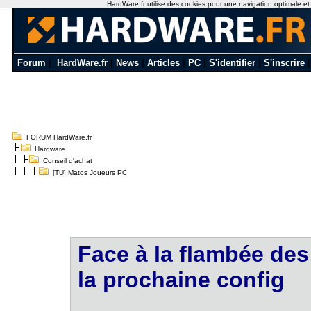
HardWare.fr utilise des cookies pour une navigation optimale et de
Forum
|
HardWare.fr
|
News
|
Articles
|
PC
|
S'identifier
|
S'inscrire
FORUM HardWare.fr
Hardware
Conseil d'achat
[TU] Matos Joueurs PC
Face à la flambée des 
la prochaine config