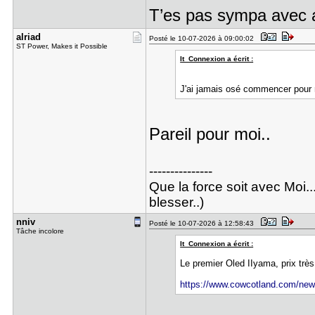
T’es pas sympa avec 
alriad
Posté le 10-07-2026 à 09:00:02
ST Power, Makes it Possible
It_Connexion a écrit :
J'ai jamais osé commencer pour 
Pareil pour moi..
---------------
Que la force soit avec Moi..
blesser..)
nniv
Posté le 10-07-2026 à 12:58:43
Tâche incolore
It_Connexion a écrit :
Le premier Oled IIyama, prix très
https://www.cowcotland.com/news/