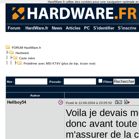
HardWare.fr utilise des cookies pour une navigation optimale et de
Forum
|
HardWare.fr
|
News
|
Articles
|
PC
|
S'identifier
|
S'inscrire
FORUM HardWare.fr
Hardware
Carte mère
Problème avec MSI KT4V (plus de bip, écran noir)
Mot :
Pseudo :
Filtrer
Auteur
Hellboy54
Posté le 12-06-2004 à 23:05:52
Voila je devais 
donc avant toute 
m'assurer de la c