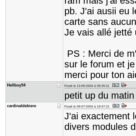
ram mais j'ai es
pb. J'ai ausii eu
carte sans aucun
Je vais allé jetté
PS : Merci de m'av
sur le forum et j
merci pour ton ai
Hellboy54
Posté le 13-06-2004 à 09:35:11
petit up du matin
cardinalde​biere
Posté le 06-07-2004 à 19:47:21
J'ai exactement 
divers modules de