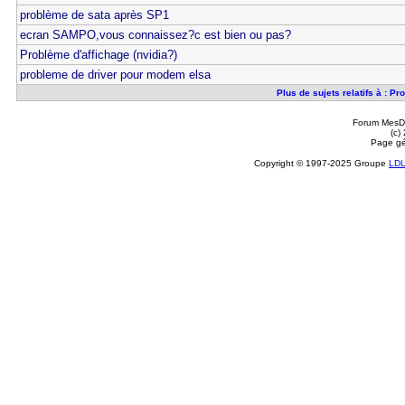
problème de sata après SP1
ecran SAMPO,vous connaissez?c est bien ou pas?
Problème d'affichage (nvidia?)
probleme de driver pour modem elsa
Plus de sujets relatifs à : P
Forum MesDi
(c)
Page gé
Copyright © 1997-2025 Groupe
LD