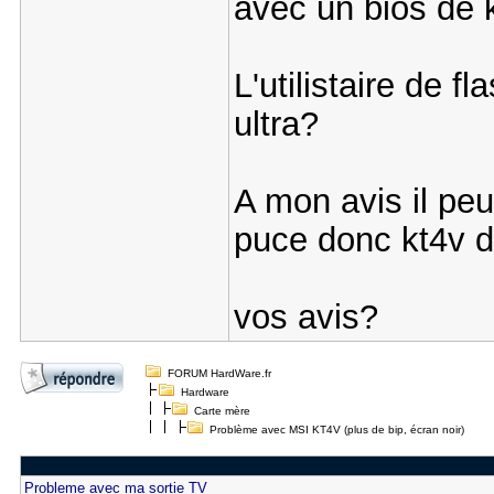
avec un bios de k
L'utilistaire de f
ultra?
A mon avis il peu
puce donc kt4v d
vos avis?
FORUM HardWare.fr
Hardware
Carte mère
Problème avec MSI KT4V (plus de bip, écran noir)
Probleme avec ma sortie TV