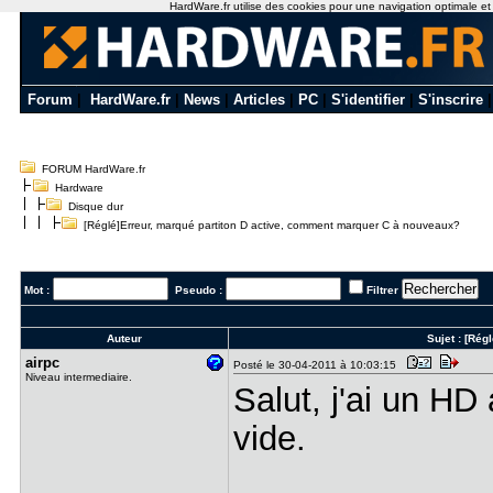
HardWare.fr utilise des cookies pour une navigation optimale et de
Forum
|
HardWare.fr
|
News
|
Articles
|
PC
|
S'identifier
|
S'inscrire
FORUM HardWare.fr
Hardware
Disque dur
[Réglé]Erreur, marqué partiton D active, comment marquer C à nouveaux?
Mot :
Pseudo :
Filtrer
Auteur
Sujet :
[Régl
airpc
Posté le 30-04-2011 à 10:03:15
Niveau intermediaire.
Salut, j'ai un HD
vide.