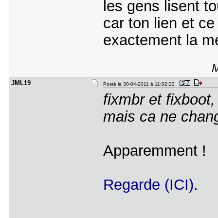
les gens lisent t
car ton lien et c
exactement la m
M
JML19
Posté le 30-04-2011 à 11:02:22
fixmbr et fixboot
mais ca ne chang
Apparemment !
Regarde (ICI).