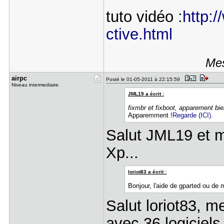
tuto vidéo :
http:/
ctive.html
Mes
airpc
Posté le 01-05-2011 à 22:15:59
Niveau intermediaire.
JML19 a écrit :
fixmbr et fixboot, apparement bie
Apparemment !
Regarde (ICI).
Salut JML19 et 
Xp...
loriot83 a écrit :
Bonjour, l'aide de gparted ou de mi
Salut loriot83, m
avec 36 logiciels