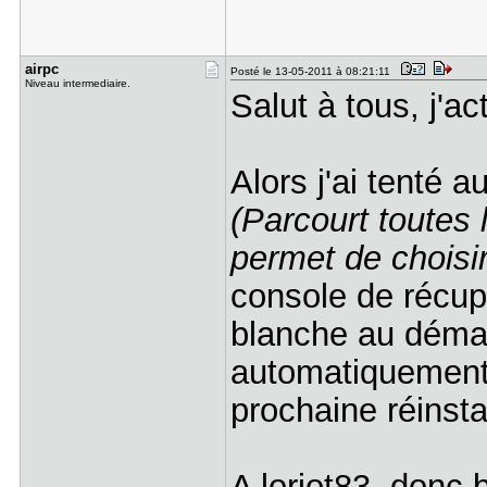
airpc
Posté le 13-05-2011 à 08:21:11
Niveau intermediaire.
Salut à tous, j'ac
Alors j'ai tenté au
(Parcourt toutes 
permet de choisir
console de récupé
blanche au démar
automatiquement 
prochaine réinstal
A loriot83, donc 