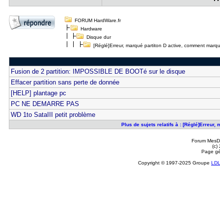
FORUM HardWare.fr
Hardware
Disque dur
[Réglé]Erreur, marqué partiton D active, comment marq
Fusion de 2 partition: IMPOSSIBLE DE BOOTé sur le disque
Effacer partition sans perte de donnée
[HELP] plantage pc
PC NE DEMARRE PAS
WD 1to SataIII petit problème
Plus de sujets relatifs à : [Réglé]Erreu
Forum MesDi
(c)
Page gé
Copyright © 1997-2025 Groupe
LD