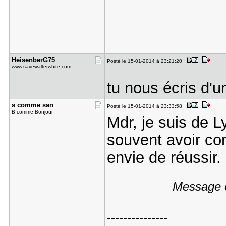
HeisenberG​75
Posté le 15-01-2014 à 23:21:20
www.savewalterwhite.com
tu nous écris d'
s comme sa​n
Posté le 15-01-2014 à 23:33:58
B comme Bonjour
Mdr, je suis de Ly
souvent avoir con
envie de réussir.
Message é
---------------