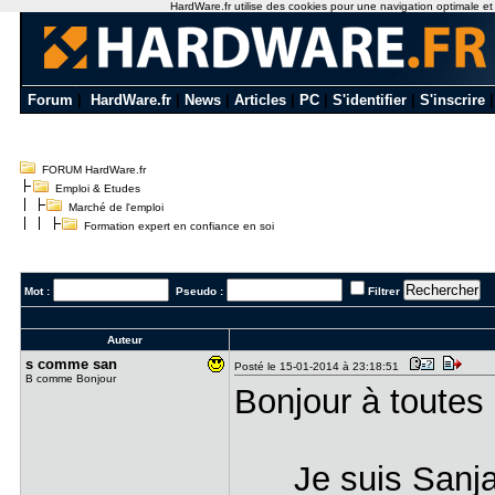
HardWare.fr utilise des cookies pour une navigation optimale et de
Forum
|
HardWare.fr
|
News
|
Articles
|
PC
|
S'identifier
|
S'inscrire
FORUM HardWare.fr
Emploi & Etudes
Marché de l'emploi
Formation expert en confiance en soi
Mot :
Pseudo :
Filtrer
Auteur
s comme sa​n
Posté le 15-01-2014 à 23:18:51
B comme Bonjour
Bonjour à toutes
Je suis Sanjay, j