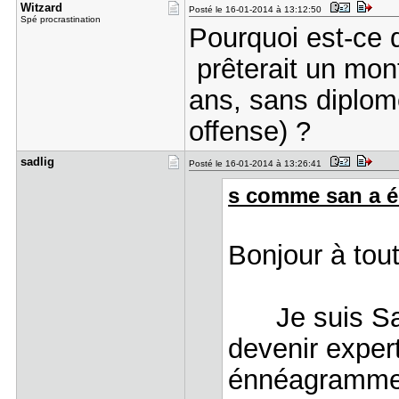
Witzard
Posté le 16-01-2014 à 13:12:50
Spé procrastination
Pourquoi est-ce 
prêterait un mon
ans, sans diplome
offense) ?
sadlig
Posté le 16-01-2014 à 13:26:41
s comme san a éc
Bonjour à tou
Je suis Sanja
devenir exper
énnéagramme,