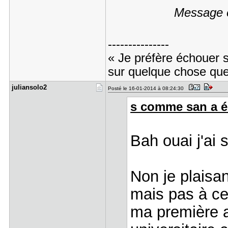
Message é
---------------
« Je préfère échouer 
sur quelque chose que 
juliansolo​2
Posté le 16-01-2014 à 08:24:30
s comme san a éc
Bah ouai j'ai s
Non je plaisan
mais pas à ce
ma première a