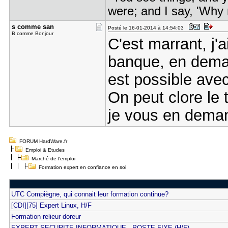
were; and I say, 'Wh
s comme sa​n
Posté le 16-01-2014 à 14:54:03
B comme Bonjour
C'est marrant, j'
banque, en dema
est possible ave
On peut clore le 
je vous en deman
FORUM HardWare.fr
Emploi & Etudes
Marché de l'emploi
Formation expert en confiance en soi
UTC Compiègne, qui connait leur formation continue?
[CDI][75] Expert Linux, H/F
Formation relieur doreur
EXPERT SECURITE INFORMATIQUE - POSTE FIXE (H/F)