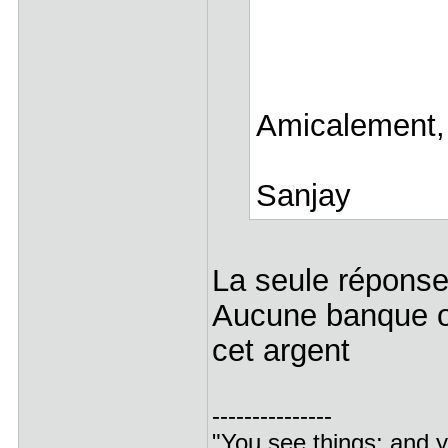
Amicalement,
Sanjay
La seule réponse 
Aucune banque ou
cet argent
---------------
"You see things; and y