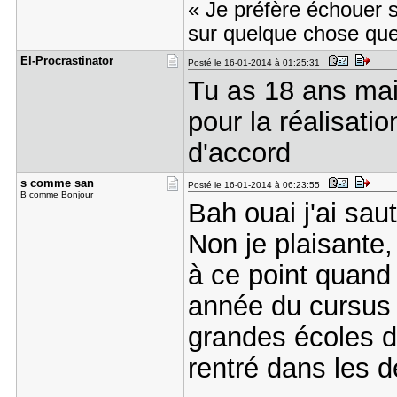
« Je préfère échouer 
sur quelque chose que 
El-Procras​tinator
Posté le 16-01-2014 à 01:25:31
Tu as 18 ans mais
pour la réalisat
d'accord
s comme sa​n
Posté le 16-01-2014 à 06:23:55
B comme Bonjour
Bah ouai j'ai sau
Non je plaisante,
à ce point quand
année du cursus p
grandes écoles d'
rentré dans les dé