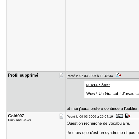
Profil sup​primé
Posté le 07-03-2006 à 19:48:34
Dj YeLL a écrit :
Wow ! Un Grafcet ! J'avais co
et moi j'aurai preferé continué a l'oubli
Gold007
Posté le 09-03-2006 à 20:04:16
Duck and Cover
Question recherche de vocabulaire.
Je crois que c'est un syndrome et pas un