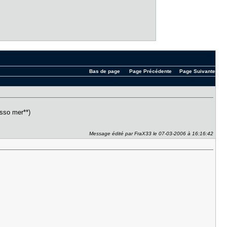
Bas de page
Page Précédente
Page Suivante
sso mer**)
Message édité par FraX33 le 07-03-2006 à 16:16:42