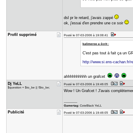
dsl pr le retard, j'avais zappé
ok, j'essai d'en prendre une ce soir
Profil sup​primé
Posté le 07-03-2006 à 19:08:41
kalimeroo a écrit :
C'est pas tout à fait ça un
http://www.si.ens-cachan.fr/r
ahhhhhhhhhh un grafcet
Dj YeLL
Posté le 07-03-2006 à 19:46:05
$question = $to_be || !$to_be;
Wow ! Un Grafcet ! J'avais complètement 
---------------
Gamertag:
CoteBlack YeLL
Publicité
Posté le 07-03-2006 à 19:46:05