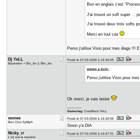
Bon en anglais c'est "Proces
J'ai trouvé un soft super ..
J'ai trouvé deux trois softs p
Merci en tout cas
Perso j'utilise Visio pour mes diags !!!
Dj YeLL
Posté le 07-03-2006 à 16:36:05
$question = $to_be || !$to_be;
wonee a écrit :
Perso j'utilise Visio pour me
Ok merci, je vais tester
---------------
Gamertag:
CoteBlack YeLL
wonee
Posté le 07-03-2006 à 16:36:56
Ben Chui SyMpA
Sinon y'a DIA
Nicky_rr
Posté le 07-03-2006 à 16:47:51
L'art est la manière