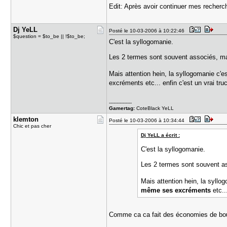
Edit: Après avoir continuer mes recherc
Dj YeLL
Posté le 10-03-2006 à 10:22:46
$question = $to_be || !$to_be;
C'est la syllogomanie.
Les 2 termes sont souvent associés, ma
Mais attention hein, la syllogomanie c'e
excréments etc... enfin c'est un vrai tru
---------------
Gamertag:
CoteBlack YeLL
klemton
Posté le 10-03-2006 à 10:34:44
Chic et pas cher
Dj YeLL a écrit :
C'est la syllogomanie.
Les 2 termes sont souvent as
Mais attention hein, la syllo
même ses excréments
etc..
Comme ca ca fait des économies de bou