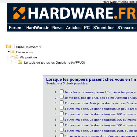
HardWare.fr utilise des c
Forum
|
HardWare.fr
|
News
|
Articles
|
PC
|
S'identifier
|
S'inscrire
FORUM HardWare.fr
Discussions
Vie pratique
Le topic de toutes les Questions (AVFFUO)
Lorsque les pompiers passent chez vous en fin 
Sondage à 3 choix possibles.
Je ne les vois jamais passer ! En même temps je sui
Je me fige, pas de bruit, pas de mouvement brusque. 
J'ouvre ma porte. Mais je ne donne rien car "insér
J'ouvre ma porte. Je donne toujours un peu d'argen
J'ouvre ma porte. Je donne toujours 10€ ou moins
J'ouvre ma porte. Je donne toujours 20€ ou moins
J'ouvre ma porte. Je donne toujours 50€ ou moins
J'ouvre ma porte. Je donne toujours 100€ ou moin
En vérité je suis pompier donc c'est moi qui passe 