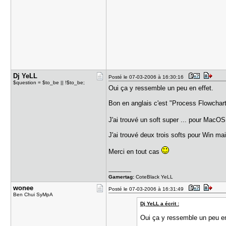
Dj YeLL
Posté le 07-03-2006 à 16:30:16
$question = $to_be || !$to_be;
Oui ça y ressemble un peu en effet.
Bon en anglais c'est "Process Flowchar
J'ai trouvé un soft super ... pour MacO
J'ai trouvé deux trois softs pour Win mai
Merci en tout cas
---------------
Gamertag:
CoteBlack YeLL
wonee
Posté le 07-03-2006 à 16:31:49
Ben Chui SyMpA
Dj YeLL a écrit :
Oui ça y ressemble un peu en