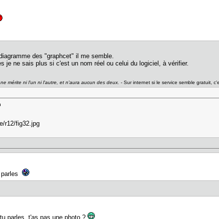
 diagramme des "graphcet" il me semble.
s je ne sais plus si c'est un nom réel ou celui du logiciel, à vérifier.
ne mérite ni l'un ni l'autre, et n'aura aucun des deux.
- Sur internet si le service semble gratuit, c'
u parles
tu parles, t'as pas une photo ?