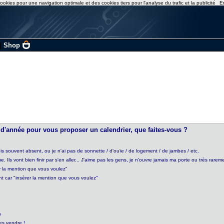
ookies pour une navigation optimale et des cookies tiers pour l'analyse du trafic et la publicité
E
|
Shop
d'année pour vous proposer un calendrier, que faites-vous ?
s souvent absent, ou je n'ai pas de sonnette / d'ouïe / de logement / de jambes / etc.
Ils vont bien finir par s'en aller... J'aime pas les gens, je n'ouvre jamais ma porte ou très rarem
er la mention que vous voulez"
t car "insérer la mention que vous voulez"
s
les vendre !