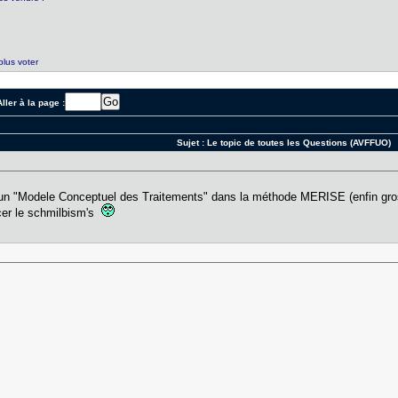
plus voter
ller à la page :
Sujet :
Le topic de toutes les Questions (AVFFUO)
un "Modele Conceptuel des Traitements" dans la méthode MERISE (enfin gro
ncer le schmilbism's