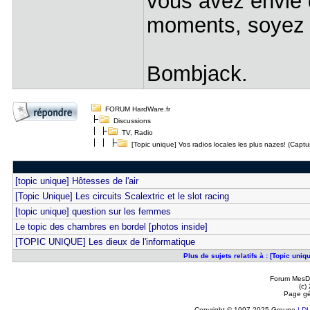
vous avez envie d
moments, soyez 
Bombjack.
FORUM HardWare.fr
Discussions
TV, Radio
[Topic unique] Vos radios locales les plus nazes! (Captur
[topic unique] Hôtesses de l'air
[Topic Unique] Les circuits Scalextric et le slot racing
[topic unique] question sur les femmes
Le topic des chambres en bordel [photos inside]
[TOPIC UNIQUE] Les dieux de l'informatique
Plus de sujets relatifs à : [Topic uni
Forum MesDi
(c)
Page gé
Copyright © 1997-2025 Groupe
LD