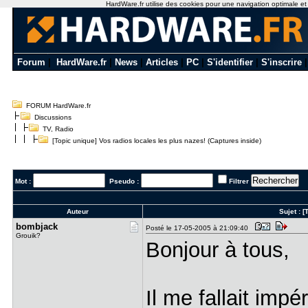
HardWare.fr utilise des cookies pour une navigation optimale et de
Forum
|
HardWare.fr
|
News
|
Articles
|
PC
|
S'identifier
|
S'inscrire
FORUM HardWare.fr
Discussions
TV, Radio
[Topic unique] Vos radios locales les plus nazes! (Captures inside)
Mot :
Pseudo :
Filtrer
Auteur
Sujet :
[
bombjack
Posté le 17-05-2005 à 21:09:40
Grouik?
Bonjour à tous,
Il me fallait impé