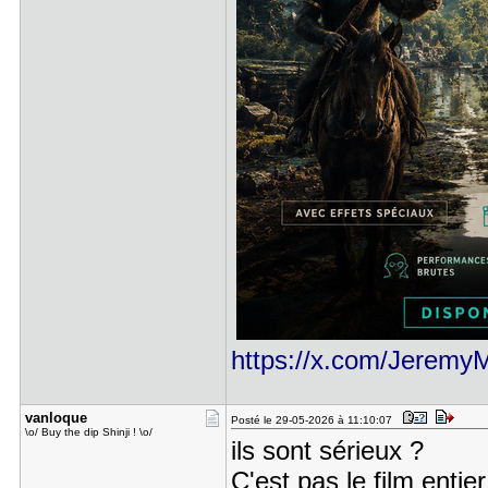
https://x.com/JeremyM
vanloque
Posté le 29-05-2026 à 11:10:07
\o/ Buy the dip Shinji ! \o/
ils sont sérieux ?
C'est pas le film ent