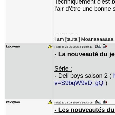
Techniquement c'est bi
l'air d'être une bonne s
---------------
I am [tautai] Moanaaaaaaa !!!
kaxxymo
Posté le 28-05-2026 à 16:40:41
- La nouveauté du je
Série :
- Deli boys saison 2 (
v=S9bqW9vD_gQ
)
kaxxymo
Posté le 28-05-2026 à 16:43:06
- Les nouveautés du 