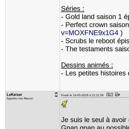
Séries :
- Gold land saison 1 é
- Perfect crown saiso
v=MOXFNE9x1G4
)
- Scrubs le reboot épi
- The testaments sais
Dessins animés :
- Les petites histoire
LeKeiser
Posté le 19-05-2026 à 21:11:58
Appelez moi Marcel.
Je suis le seul à avoi
Gnan gnan au possible