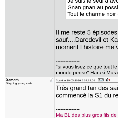
Je suis le seul à av
Gnan gnan au possib
Tout le charme noir 
Il me reste 5 épisodes 
sauf....Daredevil et Ka
moment l histoire me v
---------------
"si vous lisez ce que tout 
monde pense" Haruki Mur
Xamoth
Posté le 20-05-2026 à 04:34:59
Slapping young trads
Très grand fan des sai
commencé la S1 du rebo
---------------
Ma BL des plus gros fils d