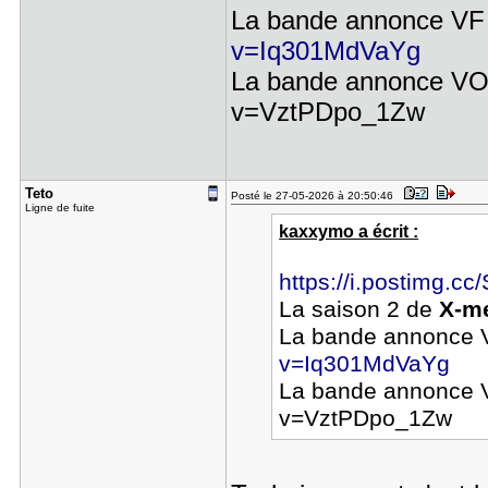
La bande annonce VF
v=Iq301MdVaYg
La bande annonce 
v=VztPDpo_1Zw
Teto
Posté le 27-05-2026 à 20:50:46
Ligne de fuite
kaxxymo a écrit :
https://i.postimg.c
La saison 2 de
X-m
La bande annonce 
v=Iq301MdVaYg
La bande annonce
v=VztPDpo_1Zw