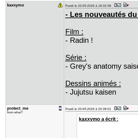
kaxxymo
Posté le 20-05-2026 à 18:32:08
- Les nouveautés du 
Film :
- Radin !
Série :
- Grey's anatomy sais
Dessins animés :
- Jujutsu kaisen
protect_me
Posté le 20-05-2026 à 20:38:01
from what?
kaxxymo a écrit :