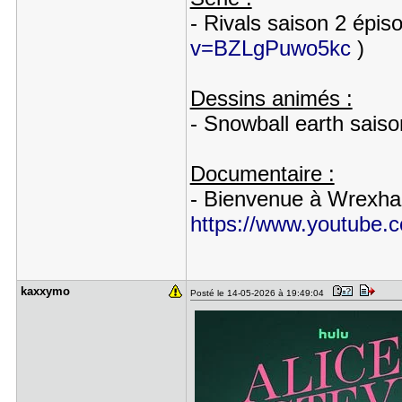
- Rivals saison 2 épis
v=BZLgPuwo5kc
)
Dessins animés :
- Snowball earth saiso
Documentaire :
- Bienvenue à Wrexham
https://www.youtube
kaxxymo
Posté le 14-05-2026 à 19:49:04