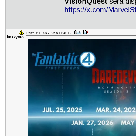
VisionQuest
sera dis
https://x.com/MarvelSt
Posté le 13-05-2026 à 11:39:19
kaxxymo