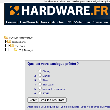
HardWare.fr utilise des cookies pour une navigation optimal
Forum
|
HardWare.fr
|
News
|
Articles
|
PC
|
S'identifier
|
S'inscrire
FORUM HardWare.fr
Discussions
TV, Radio
[TU] Disney+
Quel est votre catalogue préféré ?
Disney
Marvel
Pixar
Star Wars
National Geographic
STAR
Attention si vous cliquez sur "voir les résultats" vous ne pourrez plus vote