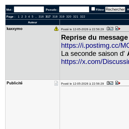
Al
Mot :
Pseudo :
Filtrer
Page :
1
2
3
4
5
..
316
317
318
319
320
321
322
Auteur
kaxxymo
Posté le 12-05-2026 à 22:56:29
Reprise du message 
https://i.postimg.cc
La seconde saison d'
https://x.com/Discussi
Publicité
Posté le 12-05-2026 à 22:56:29