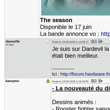
The season
Disponible le 17 juin
La bande annonce vo :
htt
dazouille
Posté le 15-05-2026 à 14:06:17
ex dazi
Je suis sur Dardevil la
était bien meilleur.
---------------
Ici :
http://forum.hardware.fr
kaxxymo
Posté le 18-05-2026 à 16:29:59
- La nouveauté du d
Dessins animés :
- Rooster fighter sais