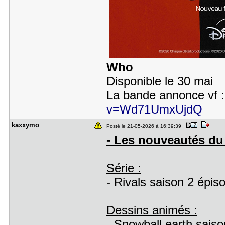
Who
Disponible le 30 mai
La bande annonce vf 
v=Wd71UmxUjdQ
kaxxymo
Posté le 21-05-2026 à 16:39:39
- Les nouveautés du 
Série :
- Rivals saison 2 épis
Dessins animés :
- Snowball earth saiso