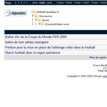
Page :
1
2
3
4
5
..
1944
1945
1946
..
77004
77005
77006
77007
77008
77009
FORUM HardWare.fr
Discussions
Sports
[Football] Ballon rond
Ballon d'or de la Coupe du Monde FIFA 2006
ballon de foot adidas teamgeist
Petition pour la mise en place de l'arbitrage vidéo dans le football
Match football dans la region parisienne
Plus de sujets 
Forum MesDi
(c)
Page gé
Copyright © 1997-2025 Groupe
LD