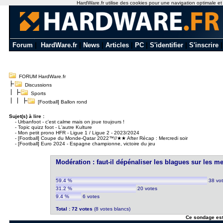
HardWare.fr utilise des cookies pour une navigation optimale et de
Forum
|
HardWare.fr
|
News
|
Articles
|
PC
|
S'identifier
|
S'inscrire
FORUM HardWare.fr
Discussions
Sports
[Football] Ballon rond
Sujet(s) à lire :
-
Urbanfoot - c'est calme mais on joue toujours !
-
Topic quizz foot - L'autre Kulture
-
Mon petit prono HFR - Ligue 1 / Ligue 2 - 2023/2024
-
[Football] Coupe du Monde-Qatar 2022™//★★ After Récap : Mercredi soir
-
[Football] Euro 2024 - Espagne championne, victoire du jeu
Modération : faut-il dépénaliser les blagues sur les
59.4 %
38 vo
31.2 %
20 votes
9.4 %
6 votes
Total : 72 votes
(8 votes blancs)
Ce sondage est