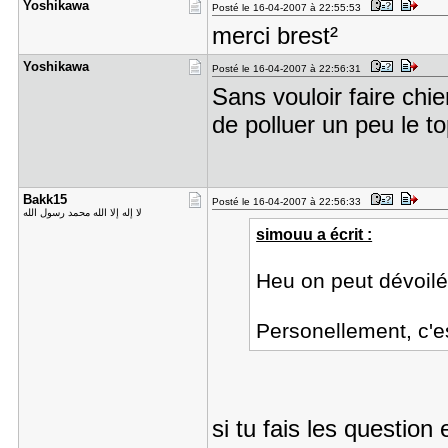
Yoshikawa
Posté le 16-04-2007 à 22:55:53
merci brest²
Yoshikawa
Posté le 16-04-2007 à 22:56:31
Sans vouloir faire chi
de polluer un peu le t
Bakk15
Posté le 16-04-2007 à 22:56:33
لا إله إلا الله محمد رسول الله
simouu a écrit :
Heu on peut dévoilé
Personellement, c'e
si tu fais les questio