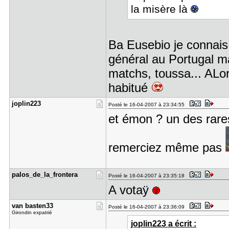
la misère là
Ba Eusebio je connais 
général au Portugal ma
matchs, toussa... ALor
habitué
joplin223
Posté le 16-04-2007 à 23:34:55
et émon ? un des rares
remerciez même pas
palos_de_l​a_frontera
Posté le 16-04-2007 à 23:35:18
A votaÿ
van basten​33
Posté le 16-04-2007 à 23:36:09
Girondin expatrié
joplin223 a écrit :