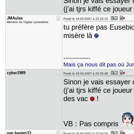
Sinon je vais essayer
(j'ai tjrs kiffé ce joueu
JMAulas
Posté le 16-04-2007 à 23:33:15
Membre de l'église symaskiste
tu préfère pas Eusebi
misère là
---------------
Mais ça nous dit pas où Juni
cyber1989
Posté le 16-04-2007 à 23:33:48
Sinon je vais essayer
(j'ai tjrs kiffé ce joueu
des vac
!
VB : Pas compris
van basten​33
Posté le 16-04-2007 à 23:34:20