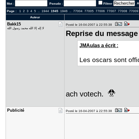
Al
Mot :
Pseudo :
Filtrer
Page :
1
2
3
4
5
..
1944
1945
1946
..
77004
77005
77006
77007
77008
77009
Auteur
Bakk15
Posté le 16-04-2007 à 22:55:38
لا إله إلا الله محمد رسول الله
Reprise du message 
JMAulas a écrit :
Les oscars sont offi
ach votech.
Publicité
Posté le 16-04-2007 à 22:55:38