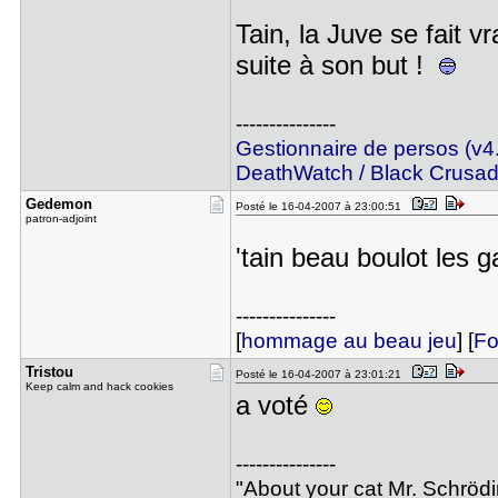
Tain, la Juve se fait v
suite à son but !
---------------
Gestionnaire de persos (v4
DeathWatch / Black Crusa
Gedemon
Posté le 16-04-2007 à 23:00:51
patron-adjoint
'tain beau boulot les 
---------------
[
hommage au beau jeu
] [
Fo
Tristou
Posté le 16-04-2007 à 23:01:21
Keep calm and hack cookies
a voté
---------------
"About your cat Mr. Schröd