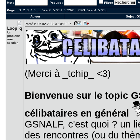
Al
Mot :
Pseudo :
Filtrer
Page :
1
2
3
4
5
..
57260
57261
57262
57263
57264
57265
Auteur
Sujet :
GS
Posté le 06-02-2008 à 10:08:27
Loop_q
Un
problème,
une
solution
(Merci à _tchip_ <3)
Bienvenue sur le topic 
célibataires en général
GSNALF, c'est quoi ? un li
des rencontres (ou du thèm