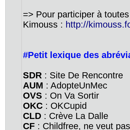
=> Pour participer à toutes
Kimouss :
http://kimouss.f
#Petit lexique des abrévi
SDR
: Site De Rencontre
AUM
: AdopteUnMec
OVS
: On Va Sortir
OKC
: OKCupid
CLD
: Crève La Dalle
CF
: Childfree, ne veut pas