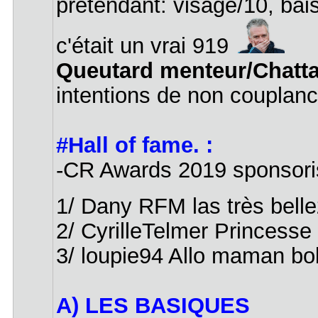
prétendant: visage/10, bais
c'était un vrai 919
Queutard menteur/Chatt
intentions de non couplanc
#Hall of fame. :
-CR Awards 2019 sponsor
1/ Dany RFM las très bell
2/ CyrilleTelmer Princess
3/ loupie94 Allo maman b
A) LES BASIQUES