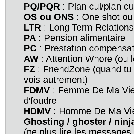
PQ/PQR
: Plan cul/plan cul
OS ou ONS
: One shot ou
LTR
: Long Term Relations
PA
: Pension alimentaire
PC
: Prestation compensat
AW
: Attention Whore (ou le
FZ
: FriendZone (quand tu d
vois autrement)
FDMV
: Femme De Ma Vie, 
d'foudre
HDMV
: Homme De Ma Vie
Ghosting / ghoster / ninj
(ne plus lire les messages,