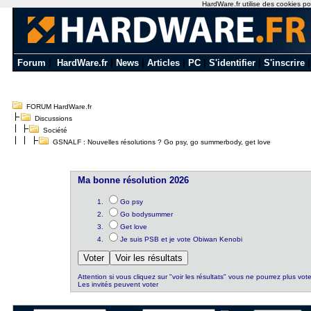
HardWare.fr utilise des cookies pou
Forum
|
HardWare.fr
|
News
|
Articles
|
PC
|
S'identifier
|
S'inscrire
FORUM HardWare.fr
Discussions
Société
GSNALF : Nouvelles résolutions ? Go psy, go summerbody, get love
Ma bonne résolution 2026
Go psy
Go bodysummer
Get love
Je suis PSB et je vote Obiwan Kenobi
Attention si vous cliquez sur "voir les résultats" vous ne pourrez plus vote
Les invités peuvent voter