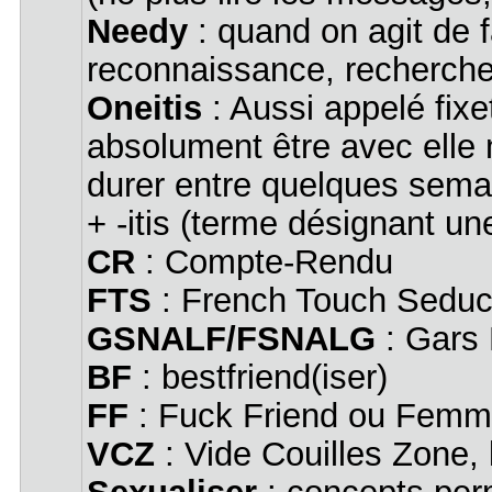
Needy
: quand on agit de 
reconnaissance, rechercher
Oneitis
: Aussi appelé fixe
absolument être avec elle 
durer entre quelques semai
+ -itis (terme désignant un
CR
: Compte-Rendu
FTS
: French Touch Seducti
GSNALF/FSNALG
: Gars 
BF
: bestfriend(iser)
FF
: Fuck Friend ou Femm
VCZ
: Vide Couilles Zone, 
Sexualiser
: concepts per