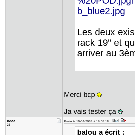
%20POD.jpg
b_blue2.jpg
Les deux exis
rack 19" et qu
arriver au 3è
Merci bcp
Ja vais tester ça
ezzz
Posté le 10-04-2003 à 16:08:18
23
balou a écrit :