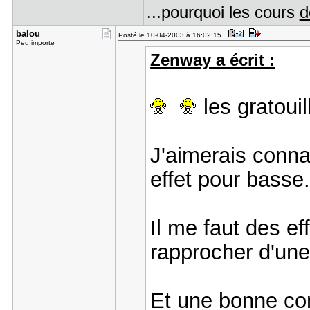
...pourquoi les cours
d
balou
Posté le 10-04-2003 à 16:02:15
Peu importe
Zenway a écrit :
les gratoui
J'aimerais conna
effet pour basse
Il me faut des e
rapprocher d'une 
Et une bonne comp