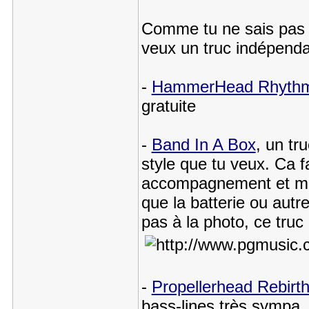
Comme tu ne sais pas c
veux un truc indépendant
-
HammerHead Rhythm 
gratuite
-
Band In A Box
, un tr
style que tu veux. Ca f
accompagnement et même
que la batterie ou autr
pas à la photo, ce truc 
-
Propellerhead Rebirt
bass-lines très sympa.