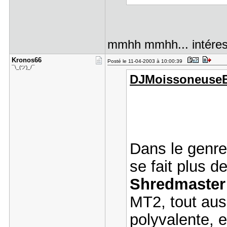
mmhh mmhh... intéres
Kronos66
Posté le 11-04-2003 à 10:00:39
¯\_(ツ)_/¯
DJMoissoneuseBa
Dans le genre
se fait plus d
Shredmaste
MT2, tout aus
polyvalente, e