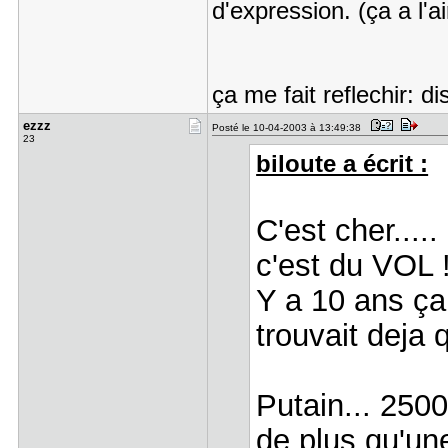
d'expression. (ça a l'ai
ça me fait reflechir: d
ezzz
Posté le 10-04-2003 à 13:49:38
23
biloute a écrit :
C'est cher.....
c'est du VOL !
Y a 10 ans ça
trouvait deja q
Putain... 2500
de plus qu'un