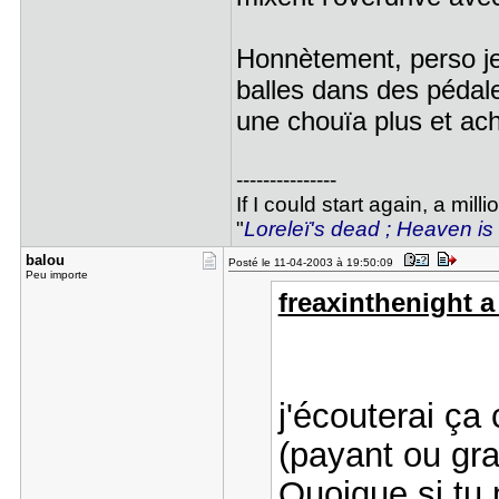
Honnètement, perso je
balles dans des pédale
une chouïa plus et ache
---------------
If I could start again, a mil
"
Loreleï's dead ; Heaven is 
balou
Posté le 11-04-2003 à 19:50:09
Peu importe
freaxinthenight a 
j'écouterai ça
(payant ou gra
Quoique si tu 