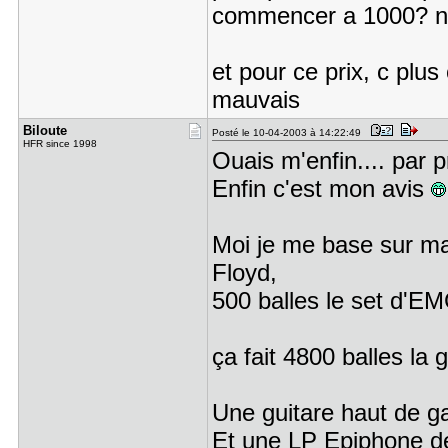
commencer a 1000? 
et pour ce prix, c plus
mauvais
Biloute
Posté le 10-04-2003 à 14:22:49
HFR since 1998
Ouais m'enfin.... par p
Enfin c'est mon avis
Moi je me base sur ma 
Floyd,
500 balles le set d'EM
ça fait 4800 balles l
Une guitare haut de g
Et une LP Epiphone de