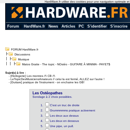
HardWare.fr utilise des cookies pour une navigation optimale et de
Forum
|
HardWare.fr
|
News
|
Articles
|
PC
|
S'identifier
|
S'inscrire
FORUM HardWare.fr
Discussions
Musique
Matos Gratte - The topic - NOstéo - GUITARE À MINIMA - PAYET$
Sujet(s) à lire :
-
[Horlogerie] Les montres /!\ CB /!\
-
LeTopicDesMusiciensAmateurs // celui la est fermé, ALLEZ sur l'autre !
-
[Guitare] pratique de l'instrument - on enchaine les GB!
Les Ostéopathes
Sondage à 2 choix possibles.
C'est un truc de droite
Grummmmms pratique activement
Les deux aux dessus
Les deux en dessous
Une pipe, un pull.