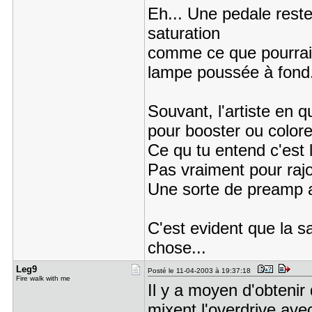
Eh... Une pedale rest
saturation
comme ce que pourrai
lampe poussée à fond.
Souvant, l'artiste en q
pour booster ou colorer
Ce qu tu entend c'est 
Pas vraiment pour raj
Une sorte de preamp av
C'est evident que la 
chose...
Leg9
Posté le 11-04-2003 à 19:37:18
Fire walk with me
Il y a moyen d'obtenir 
mixent l'overdrive ave