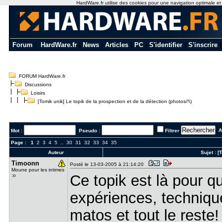
HardWare.fr utilise des cookies pour une navigation optimale et de
Forum
|
HardWare.fr
|
News
|
Articles
|
PC
|
S'identifier
|
S'inscrire
FORUM HardWare.fr
Discussions
Loisirs
[Tomik unik] Le topik de la prospection et de la détection (photos/!\)
Al
Mot :
Pseudo :
Filtrer
Page :
1
2
3
4
5
..
30
31
32
33
34
35
Auteur
Sujet :
[
Timoonn
Posté le 13-03-2005 à 21:14:20
Moune pour les intimes
Ce topik est là pour q
:o
expériences, techniqu
matos et tout le reste