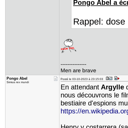
Pongo Abel a écr
Rappel: dose 
---------------
Men are brave
Pongo Abel
Posté le 03-10-2023 à 23:15:03
Simius rex mundi
En attendant
Argylle
q
nous découvrons le fil
bestiaire d'espions mu
https://en.wikipedia.or
Henry y costarrera (sa