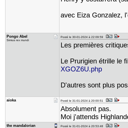
avec Eiza Gonzalez, 
Pongo Abel
Posté le 30-01-2024 à 22:09:59
Simius rex mundi
Les premières critique
Le Prurigien étrille le 
XGOZ6U.php
D'autres sont plus pos
aioka
Posté le 31-01-2024 à 20:00:51
Absolument pas.
Moi j'attends Highlande
the mandal​orian
Posté le 31-01-2024 à 20:53:48