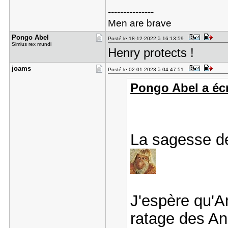
---------------
Men are brave
Pongo Abel
Posté le 18-12-2022 à 16:13:59
Simius rex mundi
Henry protects !
joams
Posté le 02-01-2023 à 04:47:51
Pongo Abel a écr
La sagesse d
J'espère qu'A
ratage des A