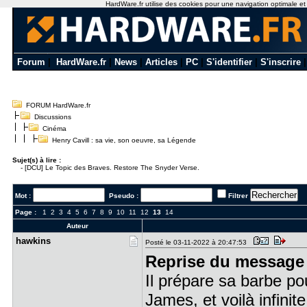
HardWare.fr utilise des cookies pour une navigation optimale et de
Forum
|
HardWare.fr
|
News
|
Articles
|
PC
|
S'identifier
|
S'inscrire
FORUM HardWare.fr
Discussions
Cinéma
Henry Cavill : sa vie, son oeuvre, sa Légende
Sujet(s) à lire :
-
[DCU] Le Topic des Braves. Restore The Snyder Verse.
Mot :
Pseudo :
Filtrer
Page :
1
2
3
4
5
6
7
8
9
10
11
12
13
14
Auteur
hawkins
Posté le 03-11-2022 à 20:47:53
Reprise du message 
Il prépare sa barbe po
James, et voilà infinite