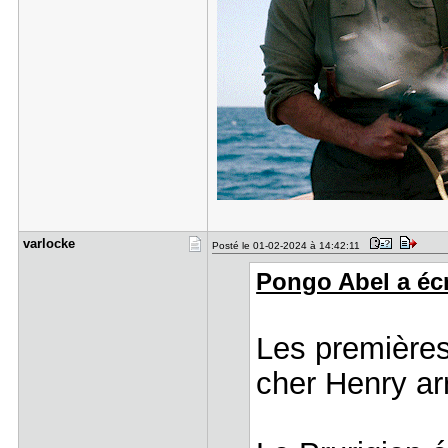
varlocke
Posté le 01-02-2024 à 14:42:11
Pongo Abel a écr
Les premières 
cher Henry arr