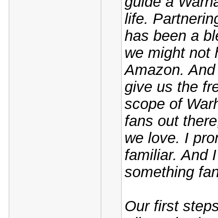
guide a Warh
life. Partneri
has been a bl
we might not 
Amazon. And 
give us the f
scope of War
fans out there
we love. I pr
familiar. And 
something fant
Our first steps