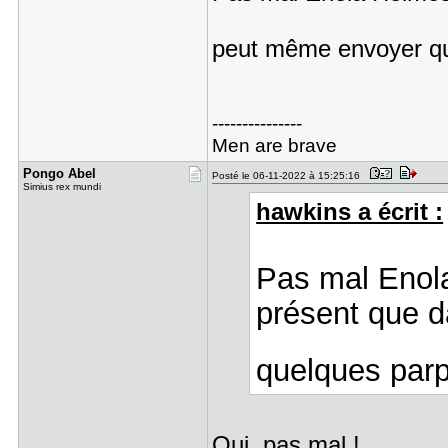
peut même envoyer q
---------------
Men are brave
Pongo Abel
Posté le 06-11-2022 à 15:25:16
Simius rex mundi
hawkins a écrit :
Pas mal Enola
présent que d
quelques par
Oui, pas mal !