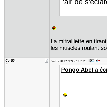
l'air de s'écl
La mitraillette en tira
les muscles roulant s
CorB3n
Posté le 01-02-2024 à 18:21:26
ッ
Pongo Abel a écr