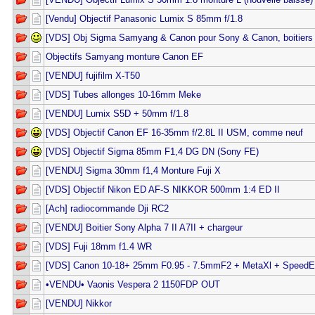
[Vendu] Objectif Panasonic Lumix S 85mm f/1.8
[VDS] Obj Sigma Samyang & Canon pour Sony & Canon, boitiers 
Objectifs Samyang monture Canon EF
[VENDU] fujifilm X-T50
[VDS] Tubes allonges 10-16mm Meke
[VENDU] Lumix S5D + 50mm f/1.8
[VDS] Objectif Canon EF 16-35mm f/2.8L II USM, comme neuf
[VDS] Objectif Sigma 85mm F1,4 DG DN (Sony FE)
[VENDU] Sigma 30mm f1,4 Monture Fuji X
[VDS] Objectif Nikon ED AF-S NIKKOR 500mm 1:4 ED II
[Ach] radiocommande Dji RC2
[VENDU] Boitier Sony Alpha 7 II A7II + chargeur
[VDS] Fuji 18mm f1.4 WR
[VDS] Canon 10-18+ 25mm F0.95 - 7.5mmF2 + MetaXl + SpeedE
•VENDU• Vaonis Vespera 2 1150FDP OUT
[VENDU] Nikkor