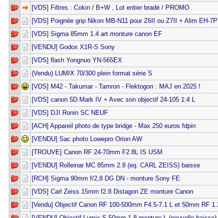
[VDS] Filtres : Cokin / B+W , Lot entier bradé / PROMO
[VDS] Poignée grip Nikon MB-N11 pour Z6II ou Z7II + Alim EH-7P
[VDS] Sigma 85mm 1.4 art monture canon EF
[VENDU] Godox X1R-S Sony
[VDS] flash Yongnuo YN-565EX
(Vendu) LUMIX 70/300 plein format série S
[VDS] M42 - Takumar - Tamron - Flektogon : MAJ en 2025 !
[VDS] canon 5D Mark IV + Avec son objectif 24-105 1:4 L
[VDS] DJI Ronin SC NEUF
[ACH] Appareil photo de type bridge - Max 250 euros fdpin
[VENDU] Sac photo Lowepro Orion AW
[TROUVE] Canon RF 24-70mm F2.8L IS USM
[VENDU] Rolleinar MC 85mm 2.8 (eq. CARL ZEISS) baisse
[RCH] Sigma 90mm f/2,8 DG DN - monture Sony FE
[VDS] Carl Zeiss 15mm f2.8 Distagon ZE monture Canon
[Vendu] Objectif Canon RF 100-500mm F4.5-7.1 L et 50mm RF 1.
[VENDU] Objectif Lumix S 50mm 1.8 monture L (nouvelle baisse)