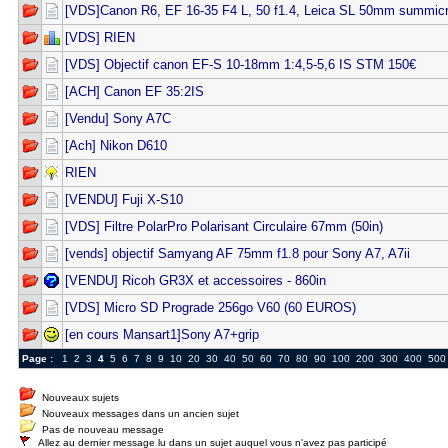
[VDS]Canon R6, EF 16-35 F4 L, 50 f1.4, Leica SL 50mm summic
[VDS] RIEN
[VDS] Objectif canon EF-S 10-18mm 1:4,5-5,6 IS STM 150€
[ACH] Canon EF 35:2IS
[Vendu] Sony A7C
[Ach] Nikon D610
RIEN
[VENDU] Fuji X-S10
[VDS] Filtre PolarPro Polarisant Circulaire 67mm (50in)
[vends] objectif Samyang AF 75mm f1.8 pour Sony A7, A7ii
[VENDU] Ricoh GR3X et accessoires - 860in
[VDS] Micro SD Prograde 256go V60 (60 EUROS)
[en cours Mansart1]Sony A7+grip
Page :
1
2
3
4
5
6
7
8
9
10
20
30
40
50
60
70
80
90
100
200
300
400
500
Nouveaux sujets
Nouveaux messages dans un ancien sujet
Pas de nouveau message
Allez au dernier message lu dans un sujet auquel vous n'avez pas participé