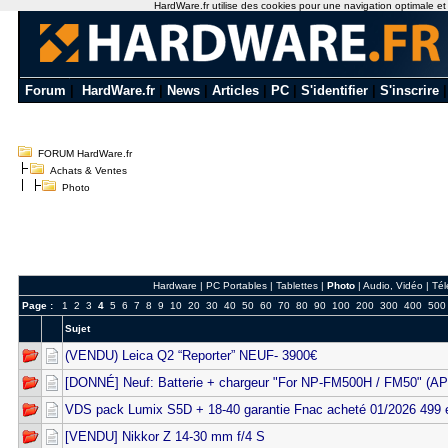
HardWare.fr utilise des cookies pour une navigation optimale et de
Forum
|
HardWare.fr
|
News
|
Articles
|
PC
|
S'identifier
|
S'inscrire
FORUM HardWare.fr
Achats & Ventes
Photo
Hardware
|
PC Portables
|
Tablettes
|
Photo
|
Audio, Vidéo
|
Tél
Page :
1
2
3
4
5
6
7
8
9
10
20
30
40
50
60
70
80
90
100
200
300
400
500
Sujet
(VENDU) Leica Q2 “Reporter” NEUF- 3900€
[DONNÉ] Neuf: Batterie + chargeur "For NP-FM500H / FM50" (A
VDS pack Lumix S5D + 18-40 garantie Fnac acheté 01/2026 499 
[VENDU] Nikkor Z 14-30 mm f/4 S