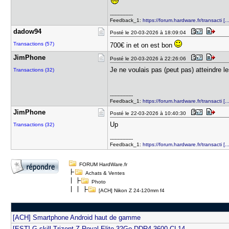
---------------
Feedback_1:
https://forum.hardware.fr/transacti [
dadow94
Posté le 20-03-2026 à 18:09:04
Transactions (57)
700€ in et on est bon
JimPhone
Posté le 20-03-2026 à 22:26:06
Je ne voulais pas (peut pas) atteindre l
Transactions (32)
---------------
Feedback_1:
https://forum.hardware.fr/transacti [
JimPhone
Posté le 22-03-2026 à 10:40:30
Up
Transactions (32)
---------------
Feedback_1:
https://forum.hardware.fr/transacti [
FORUM HardWare.fr
Achats & Ventes
Photo
[ACH] Nikon Z 24-120mm f4
[ACH] Smartphone Android haut de gamme
[EST] G.skill Trizent Z Royal Elite 32Go DDR4 3600 CL14