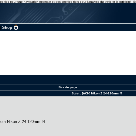
ookies pour une navigation optimale et des cookies tiers pour l'analyse du trafic et la publicité
E
|
Shop
Bas de page
Sujet :
[ACH] Nikon Z 24-120mm f4
 zoom Nikon Z 24-120mm f4