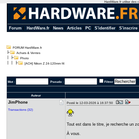
HardWare.fr utilise des c
Forum
|
HardWare.fr
|
News
|
Articles
|
PC
|
S'identifier
|
S'inscrire
FORUM HardWare.fr
Achats & Ventes
Photo
[ACH] Nikon Z 24-120mm f4
Mot :
Pseudo :
Filtrer
Auteur
JimPhone
Posté le 12-03-2026 à 16:37:50
Transactions (32)
Tout est dans le titre, je recherche un
À vous.