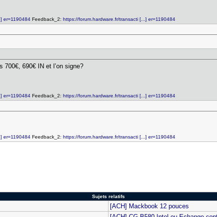
...] er=1190484
Feedback_2:
https://forum.hardware.fr/transacti [...] er=1190484
es 700€, 690€ IN et l’on signe?
...] er=1190484
Feedback_2:
https://forum.hardware.fr/transacti [...] er=1190484
...] er=1190484
Feedback_2:
https://forum.hardware.fr/transacti [...] er=1190484
Sujets relatifs
[ACH] Mackbook 12 pouces
[ACH] CG B580 Intel ou Echange co