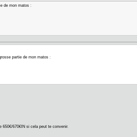
tie de mon matos :
grosse partie de mon matos :
e 650€/670€IN si cela peut te convenir.