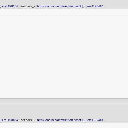
...] er=1190484
Feedback_2:
https://forum.hardware.fr/transacti [...] er=1190484
...] er=1190484
Feedback_2:
https://forum.hardware.fr/transacti [...] er=1190484