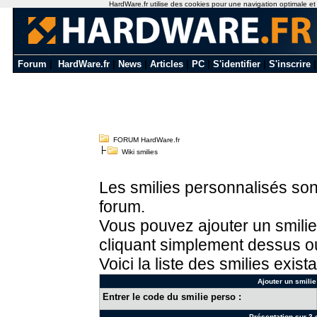
HardWare.fr utilise des cookies pour une navigation optimale et de
Forum
|
HardWare.fr
|
News
|
Articles
|
PC
|
S'identifier
|
S'inscrire
FORUM HardWare.fr
Wiki smilies
Les smilies personnalisés sont
forum.
Vous pouvez ajouter un smilie
cliquant simplement dessus ou
Voici la liste des smilies exista
Ajouter un smilie
Entrer le code du smilie perso :
Présentation sur 3