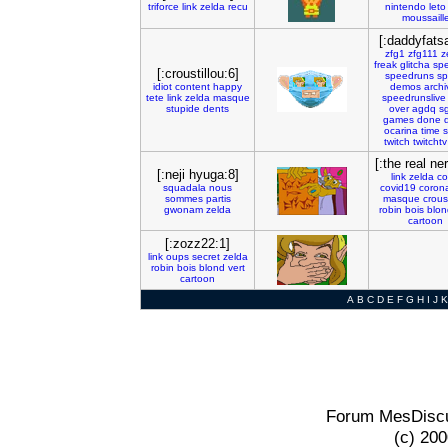
triforce
link
zelda
recu
nintendo
leto
moussaill
[:daddyfats
zfg1
zfg111
z
freak
glitcha
sp
[:croustillou:6]
speedruns
s
idiot
content
happy
demos
archi
tete
link
zelda
masque
speedrunslive
stupide
dents
over
agdq
s
games
done
ocarina
time
s
twitch
twitchtv
[:the real ne
[:neji hyuga:8]
link
zelda
co
squadala
nous
covid19
corona
sommes
partis
masque
croust
gwonam
zelda
robin
bois
blon
cartoon
[:zozz22:1]
link
oups
secret
zelda
robin
bois
blond
vert
cartoon
A
B
C
D
E
F
G
H
I
J
K
Forum MesDiscu
(c) 20