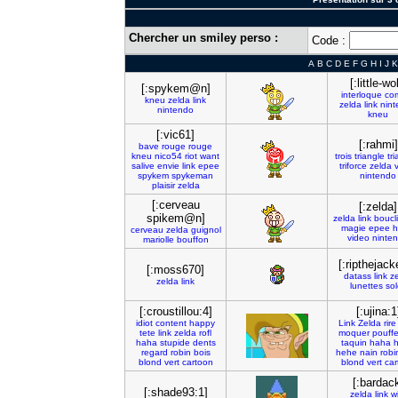
Chercher un smiley perso :
Code :
A
B
C
D
E
F
G
H
I
J
K
[:little-wol
[:spykem@n]
interloque
com
kneu
zelda
link
zelda
link
nin
nintendo
kneu
[:vic61]
[:rahmi]
bave
rouge
rouge
kneu
nico54
riot
want
trois
triangle
tr
salive
envie
link
epee
triforce
zelda
spykem
spykeman
nintendo
plaisir
zelda
[:cerveau
[:zelda]
spikem@n]
zelda
link
boucli
magie
epee
h
cerveau
zelda
guignol
video
ninte
mariolle
bouffon
[:ripthejack
[:moss670]
datass
link
z
zelda
link
lunettes
sol
[:croustillou:4]
[:ujina:1
idiot
content
happy
Link
Zelda
rire
tete
link
zelda
rofl
moquer
pouffe
haha
stupide
dents
taquin
haha
regard
robin
bois
hehe
nain
robi
blond
vert
cartoon
blond
vert
car
[:bardac
[:shade93:1]
zelda
link
w