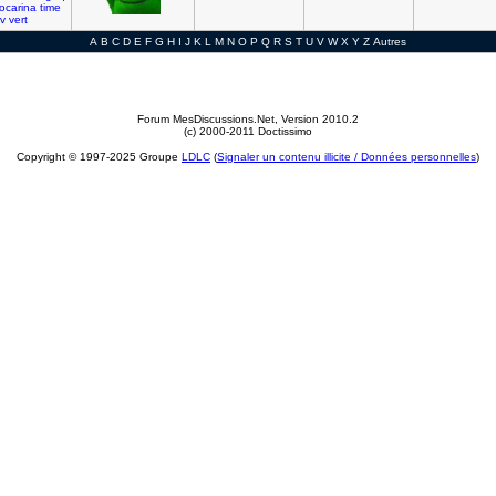
ocarina
time
tv
vert
A
B
C
D
E
F
G
H
I
J
K
L
M
N
O
P
Q
R
S
T
U
V
W
X
Y
Z
Autres
Forum MesDiscussions.Net
, Version 2010.2
(c) 2000-2011 Doctissimo
Copyright © 1997-2025 Groupe
LDLC
(
Signaler un contenu illicite / Données personnelles
)