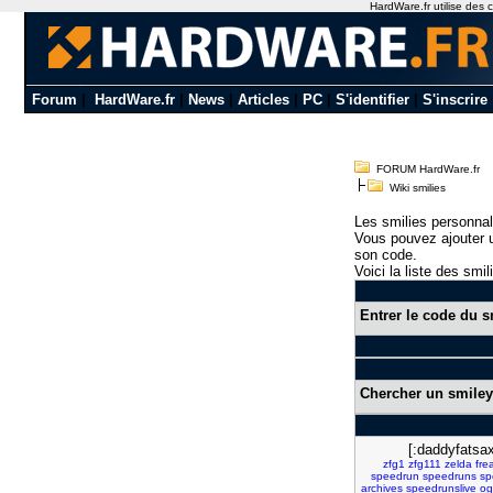
HardWare.fr utilise des c
Forum
|
HardWare.fr
|
News
|
Articles
|
PC
|
S'identifier
|
S'inscrire
FORUM HardWare.fr
Wiki smilies
Les smilies personnal
Vous pouvez ajouter u
son code.
Voici la liste des smil
Entrer le code du s
Chercher un smiley
[:daddyfatsax
zfg1
zfg111
zelda
fre
speedrun
speedruns
sp
archives
speedrunslive
og