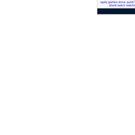
sgdq
games
done
quick
shrek
twitch
twitch