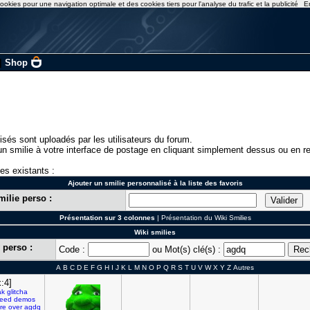
ookies pour une navigation optimale et des cookies tiers pour l'analyse du trafic et la publicité
E
|
Shop
isés sont uploadés par les utilisateurs du forum.
n smilie à votre interface de postage en cliquant simplement dessus ou en re
ies existants :
Ajouter un smilie personnalisé à la liste des favoris
milie perso :
Présentation sur 3 colonnes
|
Présentation du Wiki Smilies
Wiki smilies
 perso :
Code :
ou Mot(s) clé(s) :
A
B
C
D
E
F
G
H
I
J
K
L
M
N
O
P
Q
R
S
T
U
V
W
X
Y
Z
Autres
:4]
ak
glitcha
eed
demos
re
over
agdq