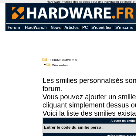
HardWare.fr utilise des cookies pour une navigation optimale et de
Forum
|
HardWare.fr
|
News
|
Articles
|
PC
|
S'identifier
|
S'inscrire
FORUM HardWare.fr
Wiki smilies
Les smilies personnalisés sont
forum.
Vous pouvez ajouter un smilie
cliquant simplement dessus ou
Voici la liste des smilies exista
Ajouter un smilie
Entrer le code du smilie perso :
Présentation sur 3