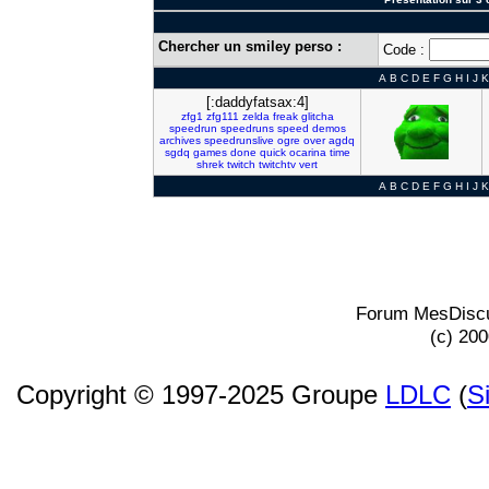
Chercher un smiley perso :
Code :
A
B
C
D
E
F
G
H
I
J
K
[:daddyfatsax:4]
zfg1
zfg111
zelda
freak
glitcha
speedrun
speedruns
speed
demos
archives
speedrunslive
ogre
over
agdq
sgdq
games
done
quick
ocarina
time
shrek
twitch
twitchtv
vert
A
B
C
D
E
F
G
H
I
J
K
Forum MesDiscu
(c) 20
Copyright © 1997-2025 Groupe
LDLC
(
S