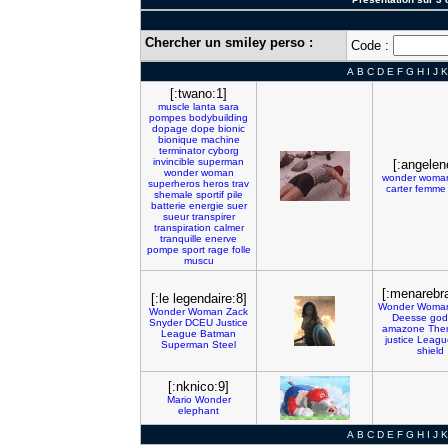
Chercher un smiley perso :
Code :
A
B
C
D
E
F
G
H
I
J
K
[:twano:1]
muscle
lanta
sara
pompes
bodybuilding
dopage
dope
bionic
bionique
machine
terminator
cyborg
invincible
superman
[:angelen
wonder
woman
wonder
woma
superheros
heros
trav
carter
femme
shemale
sportif
pile
batterie
energie
suer
sueur
transpirer
transpiration
calmer
tranquille
enerve
pompe
sport
rage
folle
muscu
[:menarebr
[:le legendaire:8]
Wonder
Woma
Wonder
Woman
Zack
Deesse
god
Snyder
DCEU
Justice
amazone
The
League
Batman
justice
Leagu
Superman
Steel
shield
[:nknico:9]
Mario
Wonder
elephant
A
B
C
D
E
F
G
H
I
J
K