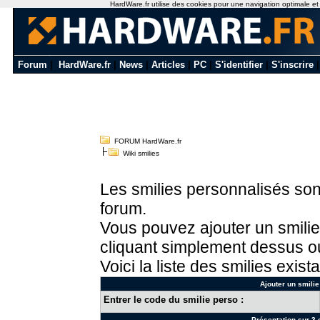
HardWare.fr utilise des cookies pour une navigation optimale et de
Forum
|
HardWare.fr
|
News
|
Articles
|
PC
|
S'identifier
|
S'inscrire
FORUM HardWare.fr
Wiki smilies
Les smilies personnalisés sont
forum.
Vous pouvez ajouter un smilie
cliquant simplement dessus ou
Voici la liste des smilies exista
Ajouter un smilie
Entrer le code du smilie perso :
Présentation sur 3