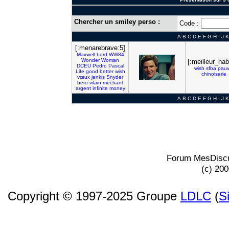
Chercher un smiley perso :
Code :
A
B
C
D
E
F
G
H
I
J
K
[:menarebrave:5]
Maxwell
Lord
WW84
Wonder
Woman
[:meilleur_hab
DCEU
Pedro
Pascal
wish
sfba
pauv
Life
good
better
wish
chinoiserie
vœux
jenkis
Snyder
hero
vilain
mechant
argent
infinite
money
A
B
C
D
E
F
G
H
I
J
K
Forum MesDiscu
(c) 20
Copyright © 1997-2025 Groupe
LDLC
(
S