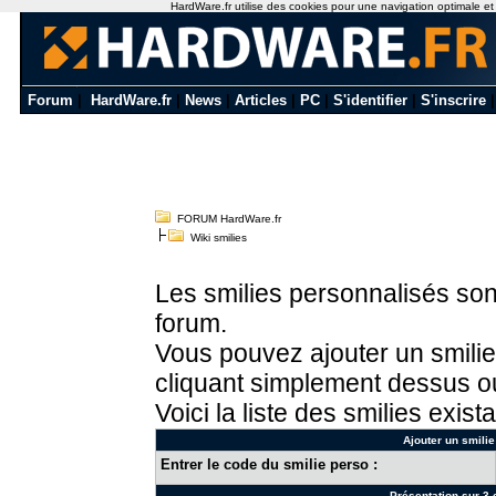
HardWare.fr utilise des cookies pour une navigation optimale et de
Forum
|
HardWare.fr
|
News
|
Articles
|
PC
|
S'identifier
|
S'inscrire
FORUM HardWare.fr
Wiki smilies
Les smilies personnalisés sont
forum.
Vous pouvez ajouter un smilie
cliquant simplement dessus ou
Voici la liste des smilies exista
Ajouter un smilie
Entrer le code du smilie perso :
Présentation sur 3