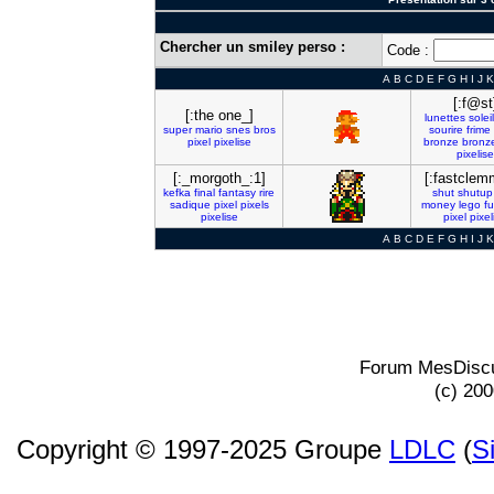
Chercher un smiley perso :
Code :
A
B
C
D
E
F
G
H
I
J
K
[:f@st
[:the one_]
lunettes
soleil
super
mario
snes
bros
sourire
frime
pixel
pixelise
bronze
bronz
pixelise
[:_morgoth_:1]
[:fastclem
kefka
final
fantasy
rire
shut
shutup
sadique
pixel
pixels
money
lego
f
pixelise
pixel
pixel
A
B
C
D
E
F
G
H
I
J
K
Forum MesDiscu
(c) 20
Copyright © 1997-2025 Groupe
LDLC
(
S