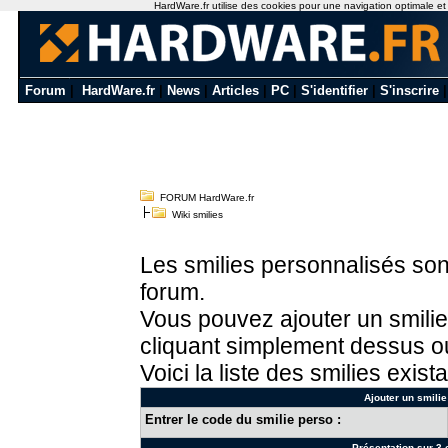
HardWare.fr utilise des cookies pour une navigation optimale et de
Forum
|
HardWare.fr
|
News
|
Articles
|
PC
|
S'identifier
|
S'inscrire
FORUM HardWare.fr
Wiki smilies
Les smilies personnalisés sont
forum.
Vous pouvez ajouter un smilie
cliquant simplement dessus ou
Voici la liste des smilies exista
Ajouter un smilie
Entrer le code du smilie perso :
Présentation sur 3