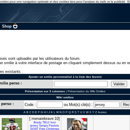
ookies pour une navigation optimale et des cookies tiers pour l'analyse du trafic et la publicité
E
|
Shop
isés sont uploadés par les utilisateurs du forum.
n smilie à votre interface de postage en cliquant simplement dessus ou en re
ies existants :
Ajouter un smilie personnalisé à la liste des favoris
milie perso :
Présentation sur 3 colonnes
|
Présentation du Wiki Smilies
Wiki smilies
 perso :
Code :
ou Mot(s) clé(s) :
A
B
C
D
E
F
G
H
I
J
K
L
M
N
O
P
Q
R
S
T
U
V
W
X
Y
Z
Autres
[:menarebrave:10]
Brady
TB12
foot
jersey
Tampa
Patriots
GOAT
Pats
Christmas