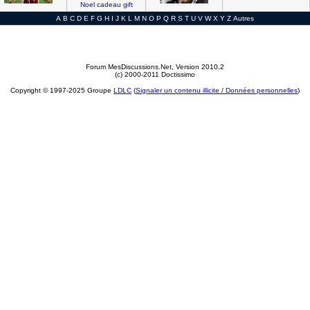
Noel
cadeau
gift
A
B
C
D
E
F
G
H
I
J
K
L
M
N
O
P
Q
R
S
T
U
V
W
X
Y
Z
Autres
Forum MesDiscussions.Net
, Version 2010.2
(c) 2000-2011 Doctissimo
Copyright © 1997-2025 Groupe
LDLC
(
Signaler un contenu illicite / Données personnelles
)