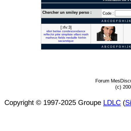
Chercher un smiley perso :
Code :
A
B
C
D
E
F
G
H
I
J
K
[:rfv:3]
idiot
betise
condescendance
reflechir
pitie
simpliste
villani
math
matheux
fields
medaille
hinhin
sacarstique
A
B
C
D
E
F
G
H
I
J
K
Forum MesDiscu
(c) 20
Copyright © 1997-2025 Groupe
LDLC
(
S