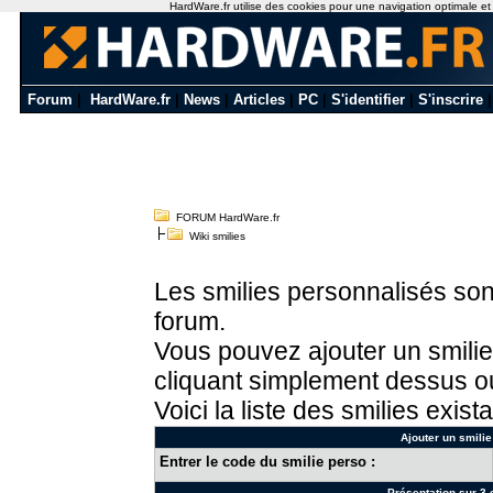
HardWare.fr utilise des cookies pour une navigation optimale et de
Forum
|
HardWare.fr
|
News
|
Articles
|
PC
|
S'identifier
|
S'inscrire
FORUM HardWare.fr
Wiki smilies
Les smilies personnalisés sont
forum.
Vous pouvez ajouter un smilie
cliquant simplement dessus ou
Voici la liste des smilies exista
Ajouter un smilie
Entrer le code du smilie perso :
Présentation sur 3