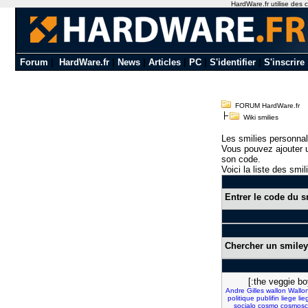
HardWare.fr utilise des c
Forum
|
HardWare.fr
|
News
|
Articles
|
PC
|
S'identifier
|
S'inscrire
FORUM HardWare.fr
Wiki smilies
Les smilies personnal
Vous pouvez ajouter u
son code.
Voici la liste des smil
Entrer le code du s
Chercher un smiley
[:the veggie bo
Andre
Gilles
wallon
Wallo
politique
publifin
liege
lie
socialo
cosmo
cosmosc