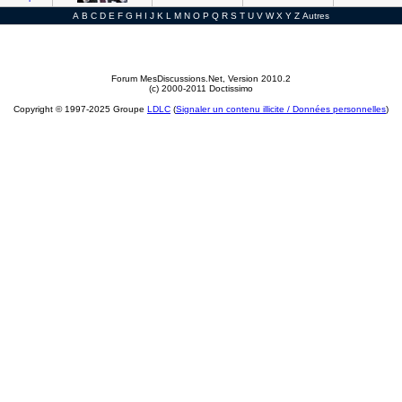
A
B
C
D
E
F
G
H
I
J
K
L
M
N
O
P
Q
R
S
T
U
V
W
X
Y
Z
Autres
Forum MesDiscussions.Net
, Version 2010.2
(c) 2000-2011 Doctissimo
Copyright © 1997-2025 Groupe
LDLC
(
Signaler un contenu illicite / Données personnelles
)