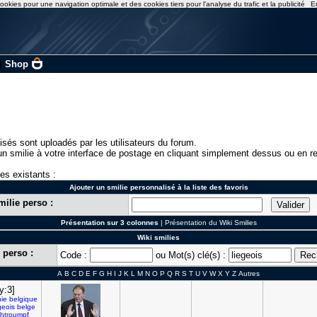
ookies pour une navigation optimale et des cookies tiers pour l'analyse du trafic et la publicité
E
|
Shop
isés sont uploadés par les utilisateurs du forum.
n smilie à votre interface de postage en cliquant simplement dessus ou en re
ies existants :
Ajouter un smilie personnalisé à la liste des favoris
milie perso :
Présentation sur 3 colonnes
|
Présentation du Wiki Smilies
Wiki smilies
 perso :
Code :
ou Mot(s) clé(s) :
A
B
C
D
E
F
G
H
I
J
K
L
M
N
O
P
Q
R
S
T
U
V
W
X
Y
Z
Autres
y:3]
nie
belgique
geois
belge
htroumpf