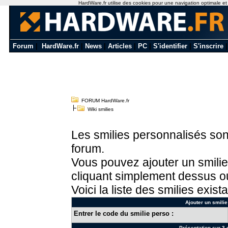
HardWare.fr utilise des cookies pour une navigation optimale et de
Forum
|
HardWare.fr
|
News
|
Articles
|
PC
|
S'identifier
|
S'inscrire
FORUM HardWare.fr
Wiki smilies
Les smilies personnalisés sont
forum.
Vous pouvez ajouter un smilie
cliquant simplement dessus ou
Voici la liste des smilies exista
Ajouter un smilie
Entrer le code du smilie perso :
Présentation sur 3