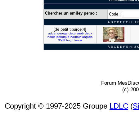
Chercher un smiley perso :
Code :
A
B
C
D
E
F
G
H
I
J
K
[:le petit tiburce:4]
adder
george
cisco
snob
vieux
noble
perruque
hautain
anglais
XVIII
hugh
laurie
A
B
C
D
E
F
G
H
I
J
K
Forum MesDiscu
(c) 20
Copyright © 1997-2025 Groupe
LDLC
(
S