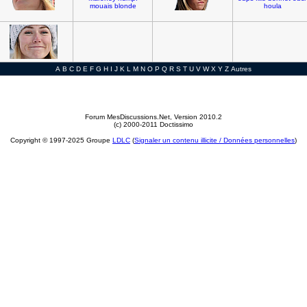
mouais
blonde
houla
A
B
C
D
E
F
G
H
I
J
K
L
M
N
O
P
Q
R
S
T
U
V
W
X
Y
Z
Autres
Forum MesDiscussions.Net
, Version 2010.2
(c) 2000-2011 Doctissimo
Copyright © 1997-2025 Groupe
LDLC
(
Signaler un contenu illicite / Données personnelles
)