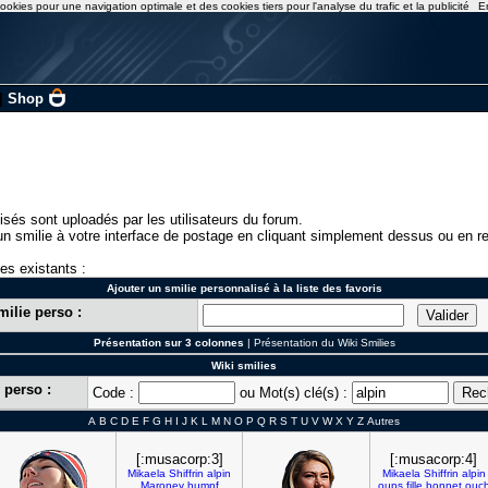
ookies pour une navigation optimale et des cookies tiers pour l'analyse du trafic et la publicité
E
|
Shop
isés sont uploadés par les utilisateurs du forum.
n smilie à votre interface de postage en cliquant simplement dessus ou en re
ies existants :
Ajouter un smilie personnalisé à la liste des favoris
milie perso :
Présentation sur 3 colonnes
|
Présentation du Wiki Smilies
Wiki smilies
 perso :
Code :
ou Mot(s) clé(s) :
A
B
C
D
E
F
G
H
I
J
K
L
M
N
O
P
Q
R
S
T
U
V
W
X
Y
Z
Autres
[:musacorp:3]
[:musacorp:4]
Mikaela
Shiffrin
alpin
Mikaela
Shiffrin
alpin
Maroney
humpf
oups
fille
bonnet
ouc