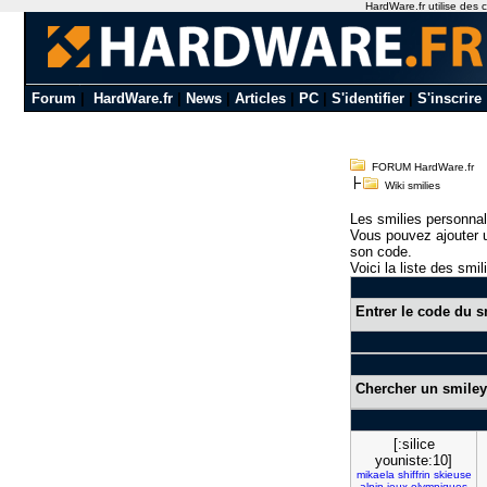
HardWare.fr utilise des c
Forum
|
HardWare.fr
|
News
|
Articles
|
PC
|
S'identifier
|
S'inscrire
FORUM HardWare.fr
Wiki smilies
Les smilies personnal
Vous pouvez ajouter u
son code.
Voici la liste des smil
Entrer le code du s
Chercher un smiley
[:silice
youniste:10]
mikaela
shiffrin
skieuse
alpin
jeux
olympiques