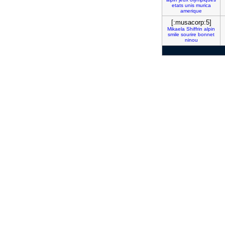
etats
unis
murica
amerique
[:musacorp:5]
Mikaela
Shiffrin
alpin
smile
sourire
bonnet
ninou