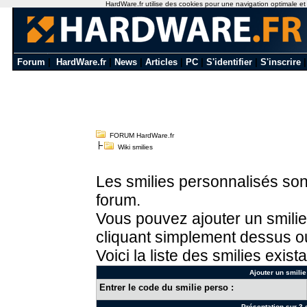
HardWare.fr utilise des cookies pour une navigation optimale et de
Forum
|
HardWare.fr
|
News
|
Articles
|
PC
|
S'identifier
|
S'inscrire
FORUM HardWare.fr
Wiki smilies
Les smilies personnalisés sont
forum.
Vous pouvez ajouter un smilie
cliquant simplement dessus ou
Voici la liste des smilies exista
Ajouter un smilie
Entrer le code du smilie perso :
Présentation sur 3