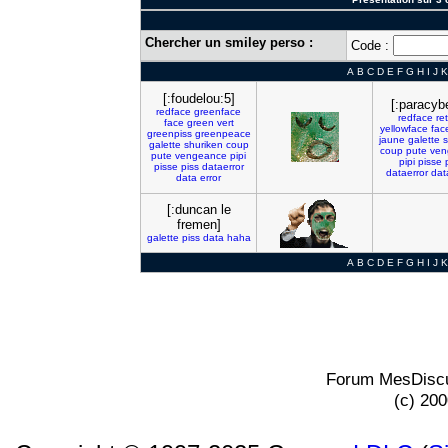
Chercher un smiley perso :
Code :
A
B
C
D
E
F
G
H
I
J
K
[:foudelou:5]
[:paracybe
redface
greenface
redface
re
face
green
vert
yellowface
fac
greenpiss
greenpeace
jaune
galette
s
galette
shuriken
coup
coup
pute
ven
pute
vengeance
pipi
pipi
pisse
pisse
piss
dataerror
dataerror
dat
data
error
[:duncan le
fremen]
galette
piss
data
haha
A
B
C
D
E
F
G
H
I
J
K
Forum MesDiscu
(c) 20