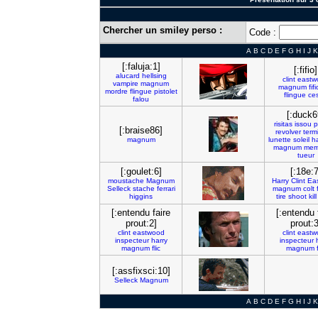
Chercher un smiley perso :
Code :
A
B
C
D
E
F
G
H
I
J
K
[:faluja:1]
[:fifio]
alucard
hellsing
clint
eastw
vampire
magnum
magnum
fifi
mordre
flingue
pistolet
flingue
ce
falou
[:duck6
risitas
issou
p
[:braise86]
revolver
term
magnum
lunette
soleil
h
magnum
me
tueur
[:goulet:6]
[:18e:7
moustache
Magnum
Harry
Clint
Ea
Selleck
stache
ferrari
magnum
colt
higgins
tire
shoot
kill
[:entendu faire
[:entendu 
prout:2]
prout:3
clint
eastwood
clint
eastw
inspecteur
harry
inspecteur
magnum
flic
magnum
[:assfixsci:10]
Selleck
Magnum
A
B
C
D
E
F
G
H
I
J
K