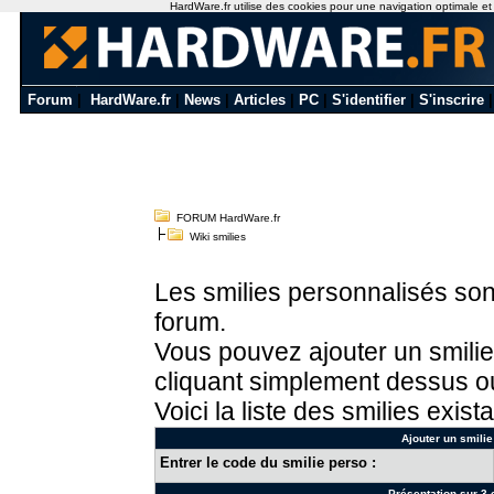
HardWare.fr utilise des cookies pour une navigation optimale et de
Forum
|
HardWare.fr
|
News
|
Articles
|
PC
|
S'identifier
|
S'inscrire
FORUM HardWare.fr
Wiki smilies
Les smilies personnalisés sont
forum.
Vous pouvez ajouter un smilie
cliquant simplement dessus ou
Voici la liste des smilies exista
Ajouter un smilie
Entrer le code du smilie perso :
Présentation sur 3