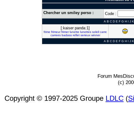
Chercher un smiley perso :
Code :
A
B
C
D
E
F
G
H
I
J
K
[:kaiser panda:1]
frime
frimeur
frimer
lunette
lunettes
soleil
carre
carrees
badass
reflet
serieux
winner
A
B
C
D
E
F
G
H
I
J
K
Forum MesDiscu
(c) 20
Copyright © 1997-2025 Groupe
LDLC
(
S