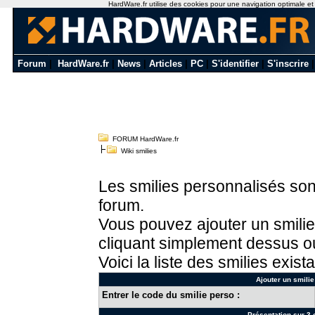
HardWare.fr utilise des cookies pour une navigation optimale et de
Forum
|
HardWare.fr
|
News
|
Articles
|
PC
|
S'identifier
|
S'inscrire
FORUM HardWare.fr
Wiki smilies
Les smilies personnalisés sont
forum.
Vous pouvez ajouter un smilie
cliquant simplement dessus ou
Voici la liste des smilies exista
Ajouter un smilie
Entrer le code du smilie perso :
Présentation sur 3